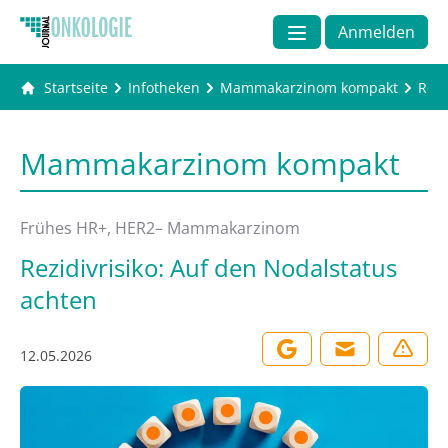
Anmelden
Startseite
Infotheken
Mammakarzinom kompakt
Rezi
Mammakarzinom kompakt
Frühes HR+, HER2– Mammakarzinom
Rezidivrisiko: Auf den Nodalstatus
achten
12.05.2026