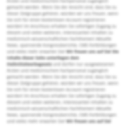
Ärzten und medizinischem Fachpersonal zugänglich
gemacht werden. Wenn Sie der Ansicht sind, dass Sie zu
dieser Zielgruppe gehören, würden wir uns freuen, wenn
Sie sich für einen kostenlosen Account registrieren
würden! Im Anschluss erhalten Sie sofortigen Zugang zu
diesem und vielen weiteren, interessanten Inhalten zu
medizinisch-wissenschaftlichen Fachthemen! Aktuelle
News, spannende Kongressberichte, CME-Fortbildungen
und vieles mehr erwarten Sie!
Wir freuen uns auf Sie!
Die
Inhalte dieser Seite unterliegen dem
Heilmittelwerbegesetz
und dürfen nur ausgewiesenen
Ärzten und medizinischem Fachpersonal zugänglich
gemacht werden. Wenn Sie der Ansicht sind, dass Sie zu
dieser Zielgruppe gehören, würden wir uns freuen, wenn
Sie sich für einen kostenlosen Account registrieren
würden! Im Anschluss erhalten Sie sofortigen Zugang zu
diesem und vielen weiteren, interessanten Inhalten zu
medizinisch-wissenschaftlichen Fachthemen! Aktuelle
News, spannende Kongressberichte, CME-Fortbildungen
und vieles mehr erwarten Sie!
Wir freuen uns auf Sie!