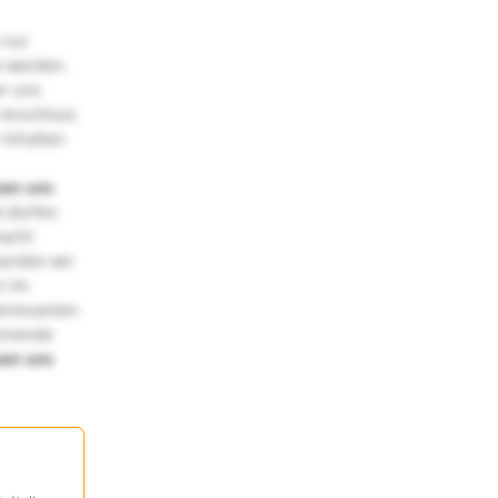
 nur
t werden.
ir uns
 Anschluss
 Inhalten
uen uns
 dürfen
macht
würden wir
! Im
teressanten
annende
uen uns