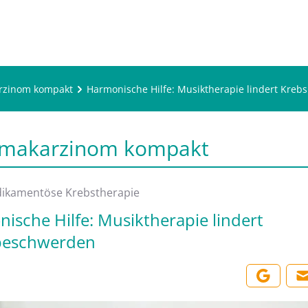
zinom kompakt
Harmonische Hilfe: Musiktherapie lindert Kre
akarzinom kompakt
dikamentöse Krebstherapie
ische Hilfe: Musiktherapie lindert
beschwerden