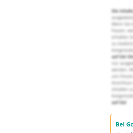
Die Inhalt
ausgewies
Wenn Sie d
freuen, we
erhalten S
zu medizi
Kongressbe
auf Sie!
Di
nur ausge
werden. We
uns freuen
Anschluss 
Inhalten z
Kongressbe
auf Sie!
Bei G