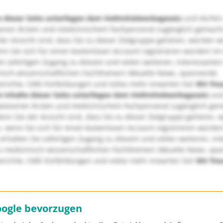
e dieser Seite unterliegen dem Heilmittelwerbegesetz
und dürfen
enen Ärzten und medizinischem Fachpersonal zugänglich gemach
er Ansicht sind, dass Sie zu dieser Zielgruppe gehören, würden w
nn Sie sich für einen kostenlosen Account registrieren würden! Im
ie sofortigen Zugang zu diesem und vielen weiteren, interessanten
nisch-wissenschaftlichen Fachthemen! Aktuelle News, spannende
richte, CME-Fortbildungen und vieles mehr erwarten Sie!
Wir fre
e Inhalte dieser Seite unterliegen dem Heilmittelwerbegesetz
und
wiesenen Ärzten und medizinischem Fachpersonal zugänglich ge
nn Sie der Ansicht sind, dass Sie zu dieser Zielgruppe gehören, 
, wenn Sie sich für einen kostenlosen Account registrieren würden
erhalten Sie sofortigen Zugang zu diesem und vielen weiteren, in
u medizinisch-wissenschaftlichen Fachthemen! Aktuelle News, sp
richte, CME-Fortbildungen und vieles mehr erwarten Sie!
Wir fre
oogle bevorzugen