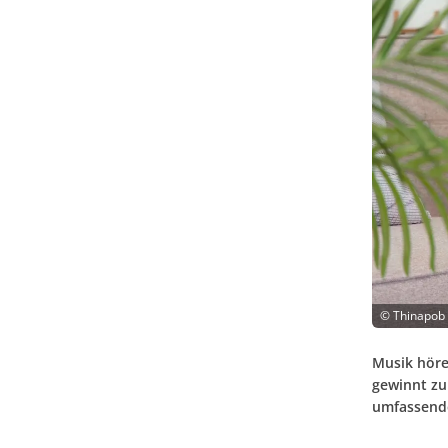
©
Thinapob 
Musik höre
gewinnt z
umfassende