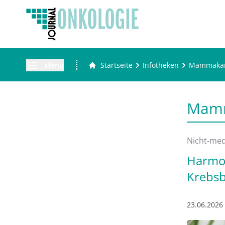
Menü
Startseite
Infotheken
Mammakar
Mamm
Nicht-me
Harmon
Krebs
23.06.2026