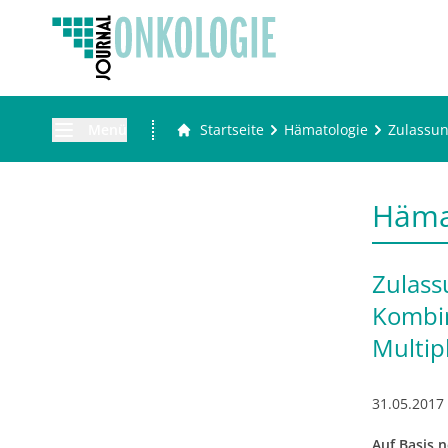
Menü
Startseite
Hämatologie
Zulassun
Häma
Zulass
Kombin
Multip
31.05.2017
Auf Basis 