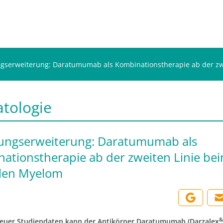
gserweiterung: Daratumumab als Kombinations­therapie ab der zw
tologie
ungserweiterung: Daratumumab als
ations­therapie ab der zweiten Linie be
len Myelom
&
neuer Studiendaten kann der Antikörper Daratumumab (Darzalex