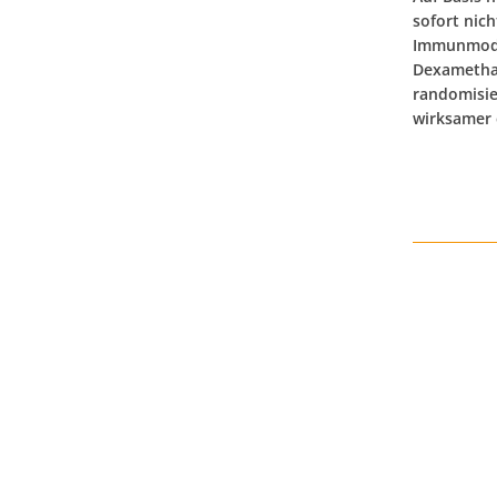
sofort nic
Immunmodul
Dexamethas
randomisier
wirksamer 