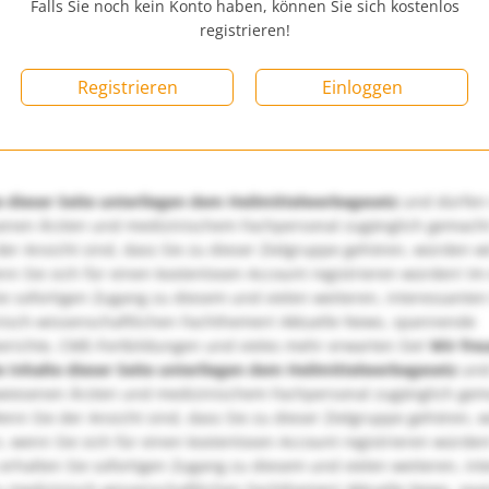
Falls Sie noch kein Konto haben, können Sie sich kostenlos
registrieren!
Registrieren
Einloggen
e dieser Seite unterliegen dem Heilmittelwerbegesetz
und dürfen
enen Ärzten und medizinischem Fachpersonal zugänglich gemach
er Ansicht sind, dass Sie zu dieser Zielgruppe gehören, würden w
nn Sie sich für einen kostenlosen Account registrieren würden! Im
ie sofortigen Zugang zu diesem und vielen weiteren, interessanten
nisch-wissenschaftlichen Fachthemen! Aktuelle News, spannende
richte, CME-Fortbildungen und vieles mehr erwarten Sie!
Wir fre
e Inhalte dieser Seite unterliegen dem Heilmittelwerbegesetz
und
wiesenen Ärzten und medizinischem Fachpersonal zugänglich ge
nn Sie der Ansicht sind, dass Sie zu dieser Zielgruppe gehören, 
, wenn Sie sich für einen kostenlosen Account registrieren würden
erhalten Sie sofortigen Zugang zu diesem und vielen weiteren, in