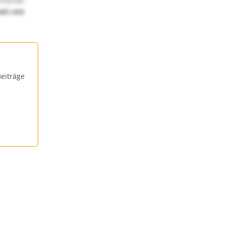
annende
uen uns
eiträge