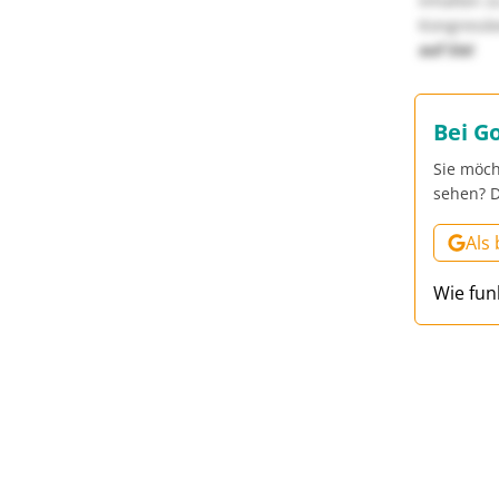
Inhalten z
Kongressbe
auf Sie!
Bei G
Sie möch
sehen? D
Als
Wie fun