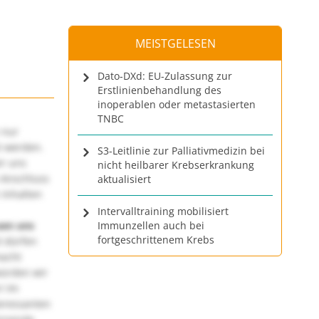
MEISTGELESEN
Dato-DXd: EU-Zulassung zur
Erstlinienbehandlung des
inoperablen oder metastasierten
TNBC
 nur
t werden.
S3-Leitlinie zur Palliativmedizin bei
ir uns
nicht heilbarer Krebserkrankung
 Anschluss
aktualisiert
 Inhalten
Intervalltraining mobilisiert
uen uns
Immunzellen auch bei
fortgeschrittenem Krebs
 dürfen
macht
würden wir
! Im
teressanten