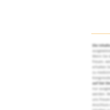
Die Inhalt
ausgewies
Wenn Sie d
freuen, we
erhalten S
zu medizi
Kongressbe
auf Sie!
Di
nur ausge
werden. We
uns freuen
Anschluss 