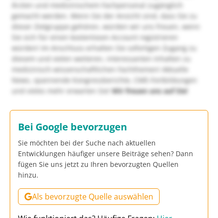
Ärzten und medizinischem Fachpersonal zugänglich
gemacht werden. Wenn Sie der Ansicht sind, dass Sie zu
dieser Zielgruppe gehören, würden wir uns freuen, wenn
Sie sich für einen kostenlosen Account registrieren
würden! Im Anschluss erhalten Sie sofortigen Zugang zu
diesem und vielen weiteren, interessanten Inhalten zu
medizinisch-wissenschaftlichen Fachthemen! Aktuelle
News, spannende Kongressberichte, CME-Fortbildungen
und vieles mehr erwarten Sie!
Wir freuen uns auf Sie!
Bei Google bevorzugen
Sie möchten bei der Suche nach aktuellen
Entwicklungen häufiger unsere Beiträge sehen? Dann
fügen Sie uns jetzt zu Ihren bevorzugten Quellen
hinzu.
Als bevorzugte Quelle auswählen