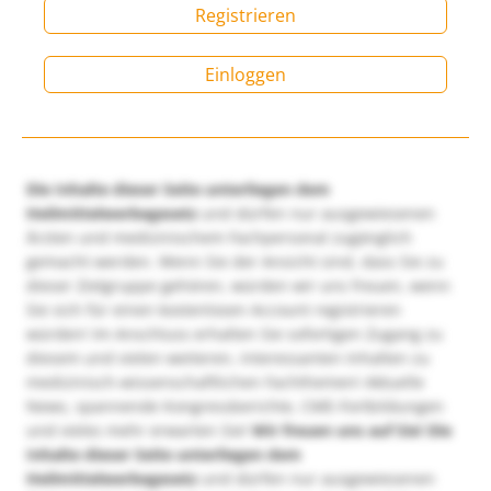
Registrieren
Einloggen
Die Inhalte dieser Seite unterliegen dem
Heilmittelwerbegesetz
und dürfen nur ausgewiesenen
Ärzten und medizinischem Fachpersonal zugänglich
gemacht werden. Wenn Sie der Ansicht sind, dass Sie zu
dieser Zielgruppe gehören, würden wir uns freuen, wenn
Sie sich für einen kostenlosen Account registrieren
würden! Im Anschluss erhalten Sie sofortigen Zugang zu
diesem und vielen weiteren, interessanten Inhalten zu
medizinisch-wissenschaftlichen Fachthemen! Aktuelle
News, spannende Kongressberichte, CME-Fortbildungen
und vieles mehr erwarten Sie!
Wir freuen uns auf Sie!
Die
Inhalte dieser Seite unterliegen dem
Heilmittelwerbegesetz
und dürfen nur ausgewiesenen