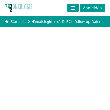
Anmelden
Startseite
Hämatologie
r/r DLBCL: Follow-up-Daten bestät