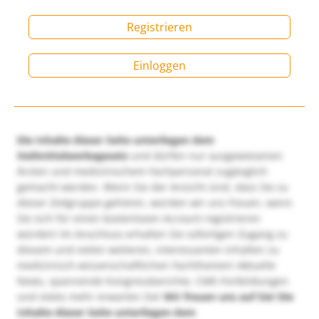
Registrieren
Einloggen
Die Inhalte dieser Seite unterliegen dem
Heilmittelwerbegesetz
und dürfen nur ausgewiesenen
Ärzten und medizinischem Fachpersonal zugänglich
gemacht werden. Wenn Sie der Ansicht sind, dass Sie zu
dieser Zielgruppe gehören, würden wir uns freuen, wenn
Sie sich für einen kostenlosen Account registrieren
würden! Im Anschluss erhalten Sie sofortigen Zugang zu
diesem und vielen weiteren, interessanten Inhalten zu
medizinisch-wissenschaftlichen Fachthemen! Aktuelle
News, spannende Kongressberichte, CME-Fortbildungen
und vieles mehr erwarten Sie!
Wir freuen uns auf Sie!
Die
Inhalte dieser Seite unterliegen dem