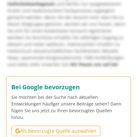
Heilmittelwerbegesetz
und dürfen nur ausgewiesenen
Ärzten und medizinischem Fachpersonal zugänglich
gemacht werden. Wenn Sie der Ansicht sind, dass Sie zu
dieser Zielgruppe gehören, würden wir uns freuen, wenn
Sie sich für einen kostenlosen Account registrieren
würden! Im Anschluss erhalten Sie sofortigen Zugang zu
diesem und vielen weiteren, interessanten Inhalten zu
medizinisch-wissenschaftlichen Fachthemen! Aktuelle
News, spannende Kongressberichte, CME-Fortbildungen
und vieles mehr erwarten Sie!
Wir freuen uns auf Sie!
Bei Google bevorzugen
Sie möchten bei der Suche nach aktuellen
Entwicklungen häufiger unsere Beiträge sehen? Dann
fügen Sie uns jetzt zu Ihren bevorzugten Quellen
hinzu.
Als bevorzugte Quelle auswählen