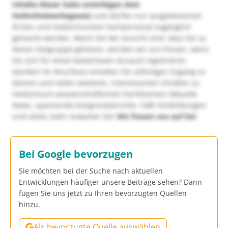
Inhalte dieser Seite unterliegen dem
Heilmittelwerbegesetz
und dürfen nur ausgewiesenen
Ärzten und medizinischem Fachpersonal zugänglich
gemacht werden. Wenn Sie der Ansicht sind, dass Sie zu
dieser Zielgruppe gehören, würden wir uns freuen, wenn
Sie sich für einen kostenlosen Account registrieren
würden! Im Anschluss erhalten Sie sofortigen Zugang zu
diesem und vielen weiteren, interessanten Inhalten zu
medizinisch-wissenschaftlichen Fachthemen! Aktuelle
News, spannende Kongressberichte, CME-Fortbildungen
und vieles mehr erwarten Sie!
Wir freuen uns auf Sie!
Bei Google bevorzugen
Sie möchten bei der Suche nach aktuellen
Entwicklungen häufiger unsere Beiträge sehen? Dann
fügen Sie uns jetzt zu Ihren bevorzugten Quellen
hinzu.
Als bevorzugte Quelle auswählen