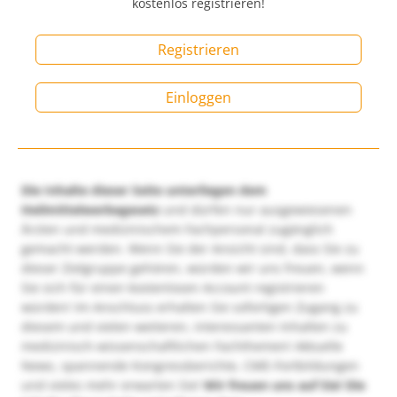
kostenlos registrieren!
Registrieren
Einloggen
Die Inhalte dieser Seite unterliegen dem
Heilmittelwerbegesetz
und dürfen nur ausgewiesenen
Ärzten und medizinischem Fachpersonal zugänglich
gemacht werden. Wenn Sie der Ansicht sind, dass Sie zu
dieser Zielgruppe gehören, würden wir uns freuen, wenn
Sie sich für einen kostenlosen Account registrieren
würden! Im Anschluss erhalten Sie sofortigen Zugang zu
diesem und vielen weiteren, interessanten Inhalten zu
medizinisch-wissenschaftlichen Fachthemen! Aktuelle
News, spannende Kongressberichte, CME-Fortbildungen
und vieles mehr erwarten Sie!
Wir freuen uns auf Sie!
Die