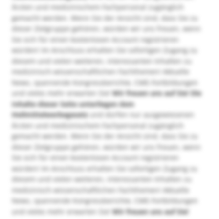
Ärzten und medizinischem Fachpersonal zugänglich
gemacht werden. Wenn Sie der Ansicht sind, dass Sie zu
dieser Zielgruppe gehören, würden wir uns freuen, wenn
Sie sich für einen kostenlosen Account registrieren
würden! Im Anschluss erhalten Sie sofortigen Zugang zu
diesem und vielen weiteren, interessanten Inhalten zu
medizinisch-wissenschaftlichen Fachthemen! Aktuelle
News, spannende Kongressberichte, CME-Fortbildungen
und vieles mehr erwarten Sie!
Wir freuen uns auf Sie!
Die
Inhalte dieser Seite unterliegen dem
Heilmittelwerbegesetz
und dürfen nur ausgewiesenen
Ärzten und medizinischem Fachpersonal zugänglich
gemacht werden. Wenn Sie der Ansicht sind, dass Sie zu
dieser Zielgruppe gehören, würden wir uns freuen, wenn
Sie sich für einen kostenlosen Account registrieren
würden! Im Anschluss erhalten Sie sofortigen Zugang zu
diesem und vielen weiteren, interessanten Inhalten zu
medizinisch-wissenschaftlichen Fachthemen! Aktuelle
News, spannende Kongressberichte, CME-Fortbildungen
und vieles mehr erwarten Sie!
Wir freuen uns auf Sie!