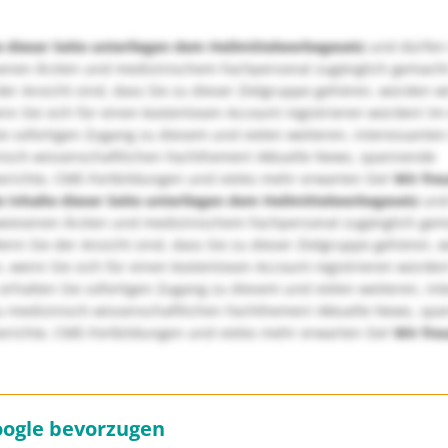
e dieser Seite unterliegen dem Heilmittelwerbegesetz
und dürfen
enen Ärzten und medizinischem Fachpersonal zugänglich gemach
er Ansicht sind, dass Sie zu dieser Zielgruppe gehören, würden w
nn Sie sich für einen kostenlosen Account registrieren würden! Im
ie sofortigen Zugang zu diesem und vielen weiteren, interessanten
nisch-wissenschaftlichen Fachthemen! Aktuelle News, spannende
richte, CME-Fortbildungen und vieles mehr erwarten Sie!
Wir fre
e Inhalte dieser Seite unterliegen dem Heilmittelwerbegesetz
und
wiesenen Ärzten und medizinischem Fachpersonal zugänglich ge
nn Sie der Ansicht sind, dass Sie zu dieser Zielgruppe gehören, 
, wenn Sie sich für einen kostenlosen Account registrieren würden
erhalten Sie sofortigen Zugang zu diesem und vielen weiteren, in
u medizinisch-wissenschaftlichen Fachthemen! Aktuelle News, sp
richte, CME-Fortbildungen und vieles mehr erwarten Sie!
Wir fre
oogle bevorzugen