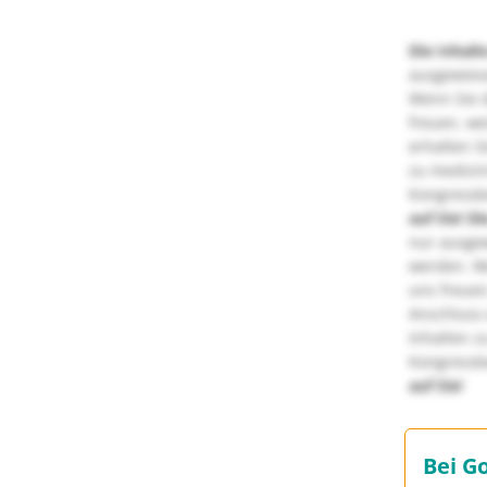
Die Inhalt
ausgewies
Wenn Sie d
freuen, we
erhalten S
zu medizi
Kongressbe
auf Sie!
Di
nur ausge
werden. We
uns freuen
Anschluss 
Inhalten z
Kongressbe
auf Sie!
Bei G