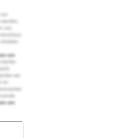
 nur
t werden.
ir uns
 Anschluss
 Inhalten
uen uns
 dürfen
macht
würden wir
! Im
teressanten
annende
uen uns