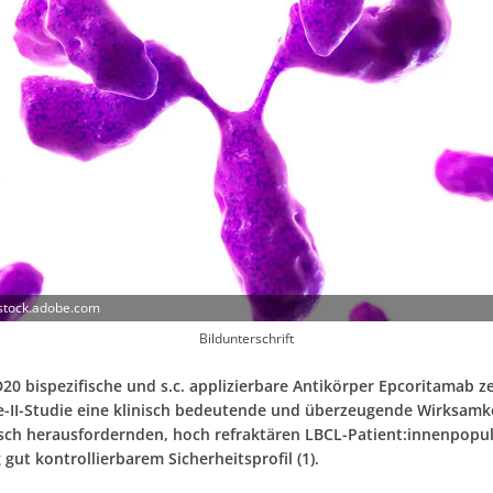
 stock.adobe.com
Bildunterschrift
20 bispezifische und s.c. applizierbare Antikörper Epcoritamab ze
e-II-Studie eine klinisch bedeutende und überzeugende Wirksamke
sch herausfordernden, hoch refraktären LBCL-Patient:innenpopul
g gut kontrollierbarem Sicherheitsprofil (1).