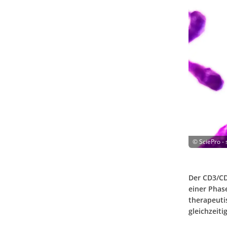
©
SciePro -
Der CD3/CD
einer Phas
therapeuti
gleichzeiti