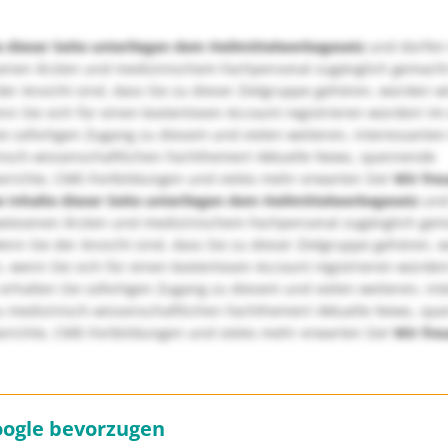
e dieser Seite unterliegen dem Heilmittelwerbegesetz
und dürfen
enen Ärzten und medizinischem Fachpersonal zugänglich gemach
er Ansicht sind, dass Sie zu dieser Zielgruppe gehören, würden w
nn Sie sich für einen kostenlosen Account registrieren würden! Im
ie sofortigen Zugang zu diesem und vielen weiteren, interessanten
nisch-wissenschaftlichen Fachthemen! Aktuelle News, spannende
richte, CME-Fortbildungen und vieles mehr erwarten Sie!
Wir fre
e Inhalte dieser Seite unterliegen dem Heilmittelwerbegesetz
und
wiesenen Ärzten und medizinischem Fachpersonal zugänglich ge
nn Sie der Ansicht sind, dass Sie zu dieser Zielgruppe gehören, 
, wenn Sie sich für einen kostenlosen Account registrieren würden
erhalten Sie sofortigen Zugang zu diesem und vielen weiteren, in
u medizinisch-wissenschaftlichen Fachthemen! Aktuelle News, sp
richte, CME-Fortbildungen und vieles mehr erwarten Sie!
Wir fre
oogle bevorzugen