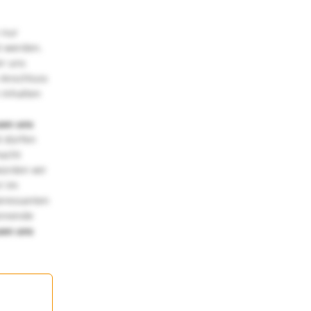
 nur
t werden.
ir uns
 Anschluss
 Inhalten
uen uns
 dürfen
macht
würden wir
! Im
teressanten
annende
uen uns