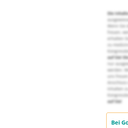
Die Inhalt
ausgewies
Wenn Sie d
freuen, we
erhalten S
zu medizi
Kongressbe
auf Sie!
Di
nur ausge
werden. We
uns freuen
Anschluss 
Inhalten z
Kongressbe
auf Sie!
Bei G