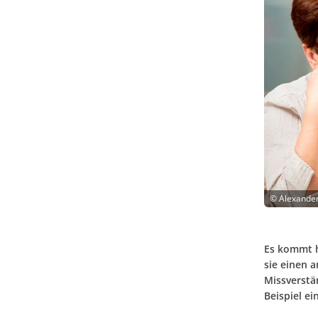
©
Alexander
Es kommt hä
sie einen 
Missverstän
Beispiel e