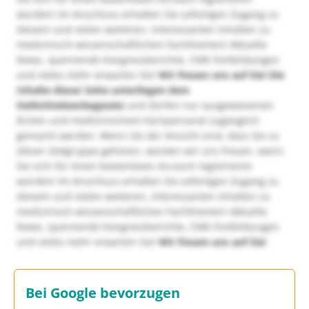
würden! Im Anschluss erhalten Sie sofortigen Zugang zu
diesem und vielen weiteren, interessanten Inhalten zu
medizinisch-wissenschaftlichen Fachthemen! Aktuelle
News, spannende Kongressberichte, CME-Fortbildungen
und vieles mehr erwarten Sie!
Wir freuen uns auf Sie!
Die
Inhalte dieser Seite unterliegen dem
Heilmittelwerbegesetz
und dürfen nur ausgewiesenen
Ärzten und medizinischem Fachpersonal zugänglich
gemacht werden. Wenn Sie der Ansicht sind, dass Sie zu
dieser Zielgruppe gehören, würden wir uns freuen, wenn
Sie sich für einen kostenlosen Account registrieren
würden! Im Anschluss erhalten Sie sofortigen Zugang zu
diesem und vielen weiteren, interessanten Inhalten zu
medizinisch-wissenschaftlichen Fachthemen! Aktuelle
News, spannende Kongressberichte, CME-Fortbildungen
und vieles mehr erwarten Sie!
Wir freuen uns auf Sie!
Bei Google bevorzugen