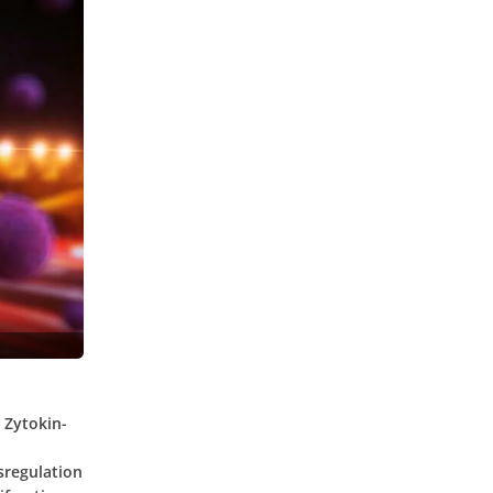
e Zytokin-
sregulation