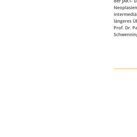
der JAK1- u
Neoplasien
intermediä
längeres Ü
Prof. Dr. P
Schwenning