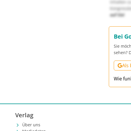
Inhalten z
Kongressbe
auf Sie!
Bei G
Sie möch
sehen? D
Als
Wie fun
Verlag
Über uns