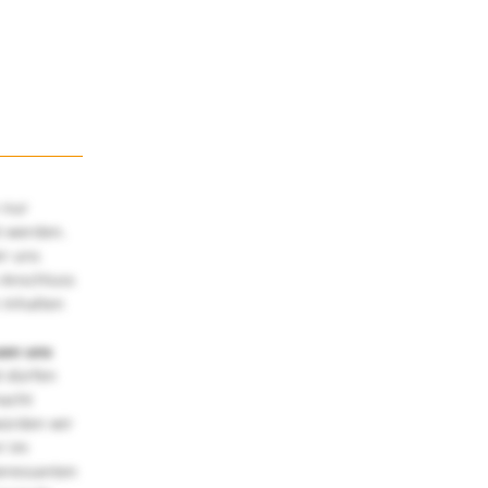
 nur
t werden.
ir uns
 Anschluss
 Inhalten
uen uns
 dürfen
macht
würden wir
! Im
teressanten