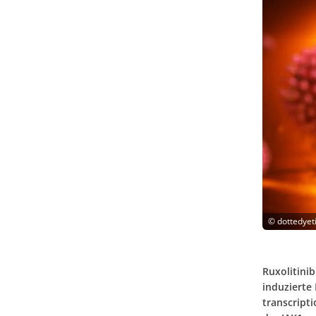
©
dottedyet
Ruxolitinib
induzierte
transcripti