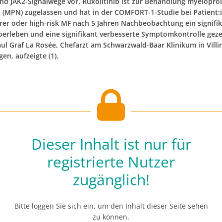
nd JAK2-Signalwege vor. Ruxolitinib ist zur Behandlung myeloproli
 (MPN) zugelassen und hat in der COMFORT-1-Studie bei Patient:
rer oder high-risk MF nach 5 Jahren Nachbeobachtung ein signifi
berleben und eine signifikant verbesserte Symptomkontrolle geze
aul Graf La Rosée, Chefarzt am Schwarzwald-Baar Klinikum in Villi
en, aufzeigte (1).
Dieser Inhalt ist nur für
registrierte Nutzer
zugänglich!
Bitte loggen Sie sich ein, um den Inhalt dieser Seite sehen
zu können.