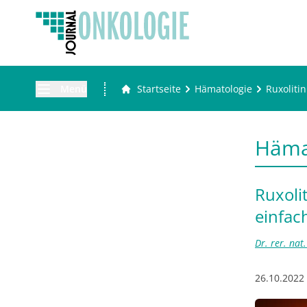
Menü
Startseite
Hämatologie
Ruxoliti
Häma
Ruxoli
einfac
Dr. rer. nat
26.10.2022