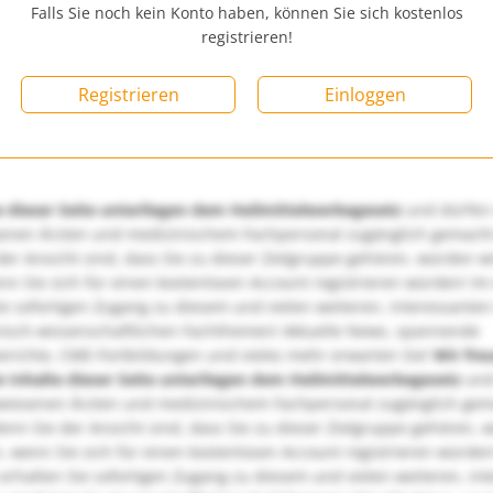
Falls Sie noch kein Konto haben, können Sie sich kostenlos
registrieren!
Registrieren
Einloggen
e dieser Seite unterliegen dem Heilmittelwerbegesetz
und dürfen
enen Ärzten und medizinischem Fachpersonal zugänglich gemach
er Ansicht sind, dass Sie zu dieser Zielgruppe gehören, würden w
nn Sie sich für einen kostenlosen Account registrieren würden! Im
ie sofortigen Zugang zu diesem und vielen weiteren, interessanten
nisch-wissenschaftlichen Fachthemen! Aktuelle News, spannende
richte, CME-Fortbildungen und vieles mehr erwarten Sie!
Wir fre
e Inhalte dieser Seite unterliegen dem Heilmittelwerbegesetz
und
wiesenen Ärzten und medizinischem Fachpersonal zugänglich ge
nn Sie der Ansicht sind, dass Sie zu dieser Zielgruppe gehören, 
, wenn Sie sich für einen kostenlosen Account registrieren würden
erhalten Sie sofortigen Zugang zu diesem und vielen weiteren, in