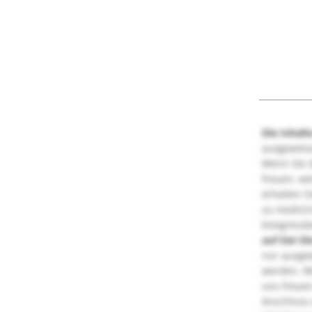
Die Inhalt
ausgewies
Wenn Sie d
freuen, we
erhalten S
zu medizi
Kongressbe
auf Sie!
Di
nur ausge
werden. We
uns freuen
Anschluss 