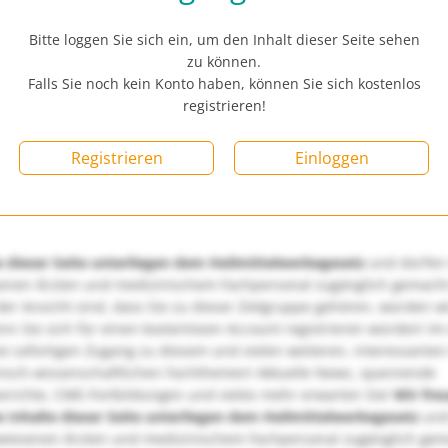
Bitte loggen Sie sich ein, um den Inhalt dieser Seite sehen
zu können.
Falls Sie noch kein Konto haben, können Sie sich kostenlos
registrieren!
Registrieren
Einloggen
e dieser Seite unterliegen dem Heilmittelwerbegesetz
und dürfen
enen Ärzten und medizinischem Fachpersonal zugänglich gemach
er Ansicht sind, dass Sie zu dieser Zielgruppe gehören, würden w
nn Sie sich für einen kostenlosen Account registrieren würden! Im
ie sofortigen Zugang zu diesem und vielen weiteren, interessanten
nisch-wissenschaftlichen Fachthemen! Aktuelle News, spannende
richte, CME-Fortbildungen und vieles mehr erwarten Sie!
Wir fre
e Inhalte dieser Seite unterliegen dem Heilmittelwerbegesetz
und
wiesenen Ärzten und medizinischem Fachpersonal zugänglich ge