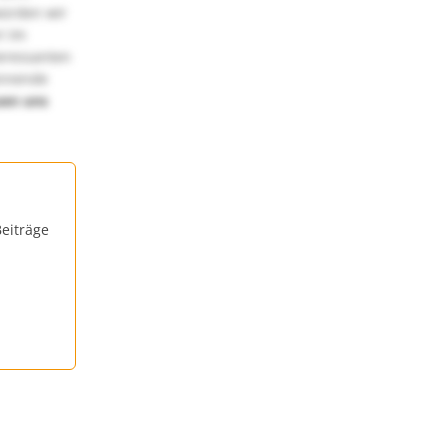
würden wir
! Im
teressanten
annende
uen uns
eiträge