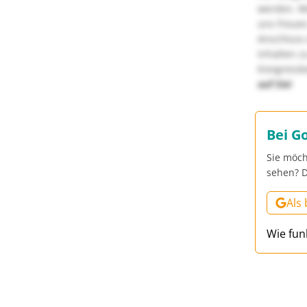
werden. We
uns freuen
Anschluss 
Inhalten z
Kongressbe
auf Sie!
Bei G
Sie möch
sehen? D
Als
Wie fun