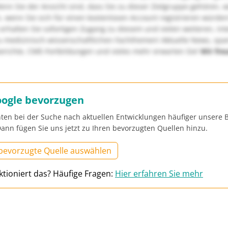
nn Sie der Ansicht sind, dass Sie zu dieser Zielgruppe gehören, 
, wenn Sie sich für einen kostenlosen Account registrieren würden
erhalten Sie sofortigen Zugang zu diesem und vielen weiteren, in
u medizinisch-wissenschaftlichen Fachthemen! Aktuelle News, sp
richte, CME-Fortbildungen und vieles mehr erwarten Sie!
Wir fre
oogle bevorzugen
ten bei der Suche nach aktuellen Entwicklungen häufiger unsere B
ann fügen Sie uns jetzt zu Ihren bevorzugten Quellen hinzu.
 bevorzugte Quelle auswählen
ktioniert das? Häufige Fragen:
Hier erfahren Sie mehr