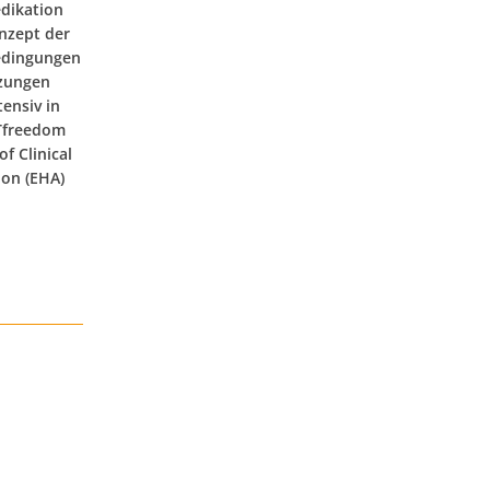
edikation
nzept der
Bedingungen
tzungen
ensiv in
STfreedom
f Clinical
ion (EHA)