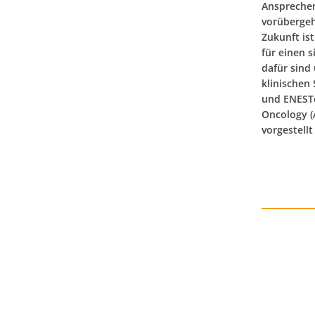
Ansprechen
vorübergeh
Zukunft is
für einen 
dafür sind 
klinischen
und ENESTo
Oncology (
vorgestell