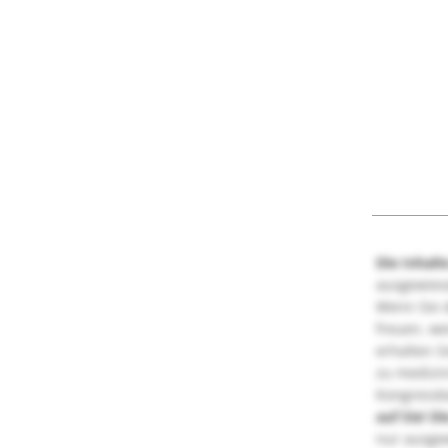
Die Inhalt
ausgewies
Wenn Sie d
freuen, we
erhalten S
zu medizi
Kongressbe
auf Sie!
Di
nur ausge