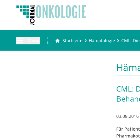
Menü
Startseite
Hämatologie
CML: Die
Häma
CML: D
Behand
03.08.2016
Für Patien
Pharmakoth