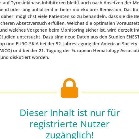
 auf Tyrosinkinase-Inhibitoren bleibt auch nach Absetzen der M
end oder lang anhaltend in tiefer molekularer Remission. Das Ko
t daher, möglichst viele Patienten so zu behandeln, dass sie die 
sicheren Absetzversuch erfüllen. Welches die optimalen Vorausse
und welches Vorgehen beim Monitoring sicher ist, wird derzeit int
 Studien untersucht. Dazu sind neue Daten aus den Studien ENE
p und EURO-SKIA bei der 52. Jahrestagung der American Society o
ASCO) und bei der 21. Tagung der European Hematology Associat
t und diskutiert worden.
Dieser Inhalt ist nur für
registrierte Nutzer
zugänglich!