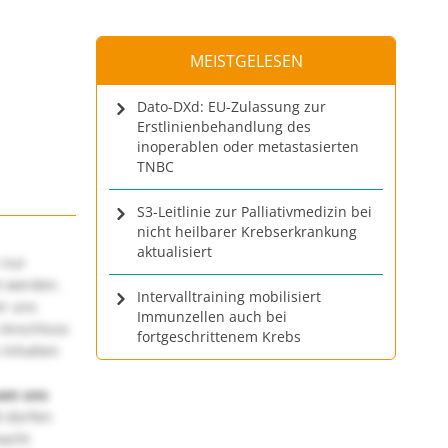
MEISTGELESEN
Dato-DXd: EU-Zulassung zur
Erstlinienbehandlung des
inoperablen oder metastasierten
TNBC
S3-Leitlinie zur Palliativmedizin bei
nicht heilbarer Krebserkrankung
aktualisiert
 nur
t werden.
Intervalltraining mobilisiert
ir uns
Immunzellen auch bei
 Anschluss
fortgeschrittenem Krebs
 Inhalten
uen uns
 dürfen
macht