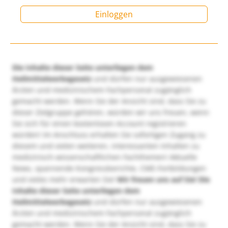
Einloggen
Die Inhalte dieser Seite unterliegen dem
Heilmittelwerbegesetz
und dürfen nur ausgewiesenen
Ärzten und medizinischem Fachpersonal zugänglich
gemacht werden. Wenn Sie der Ansicht sind, dass Sie zu
dieser Zielgruppe gehören, würden wir uns freuen, wenn
Sie sich für einen kostenlosen Account registrieren
würden! Im Anschluss erhalten Sie sofortigen Zugang zu
diesem und vielen weiteren, interessanten Inhalten zu
medizinisch-wissenschaftlichen Fachthemen! Aktuelle
News, spannende Kongressberichte, CME-Fortbildungen
und vieles mehr erwarten Sie!
Wir freuen uns auf Sie!
Die
Inhalte dieser Seite unterliegen dem
Heilmittelwerbegesetz
und dürfen nur ausgewiesenen
Ärzten und medizinischem Fachpersonal zugänglich
gemacht werden. Wenn Sie der Ansicht sind, dass Sie zu