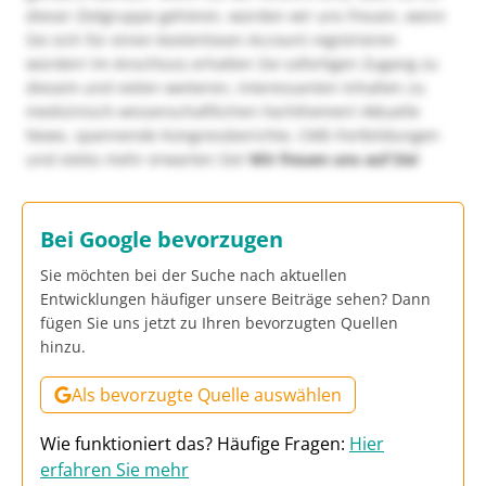
dieser Zielgruppe gehören, würden wir uns freuen, wenn
Sie sich für einen kostenlosen Account registrieren
würden! Im Anschluss erhalten Sie sofortigen Zugang zu
diesem und vielen weiteren, interessanten Inhalten zu
medizinisch-wissenschaftlichen Fachthemen! Aktuelle
News, spannende Kongressberichte, CME-Fortbildungen
und vieles mehr erwarten Sie!
Wir freuen uns auf Sie!
Bei Google bevorzugen
Sie möchten bei der Suche nach aktuellen
Entwicklungen häufiger unsere Beiträge sehen? Dann
fügen Sie uns jetzt zu Ihren bevorzugten Quellen
hinzu.
Als bevorzugte Quelle auswählen
Wie funktioniert das? Häufige Fragen:
Hier
erfahren Sie mehr