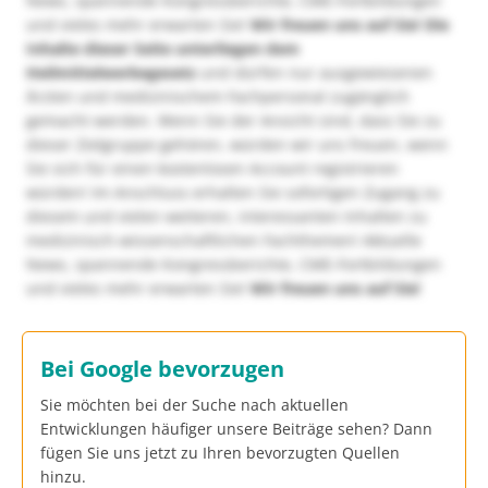
News, spannende Kongressberichte, CME-Fortbildungen
und vieles mehr erwarten Sie!
Wir freuen uns auf Sie!
Die
Inhalte dieser Seite unterliegen dem
Heilmittelwerbegesetz
und dürfen nur ausgewiesenen
Ärzten und medizinischem Fachpersonal zugänglich
gemacht werden. Wenn Sie der Ansicht sind, dass Sie zu
dieser Zielgruppe gehören, würden wir uns freuen, wenn
Sie sich für einen kostenlosen Account registrieren
würden! Im Anschluss erhalten Sie sofortigen Zugang zu
diesem und vielen weiteren, interessanten Inhalten zu
medizinisch-wissenschaftlichen Fachthemen! Aktuelle
News, spannende Kongressberichte, CME-Fortbildungen
und vieles mehr erwarten Sie!
Wir freuen uns auf Sie!
Bei Google bevorzugen
Sie möchten bei der Suche nach aktuellen
Entwicklungen häufiger unsere Beiträge sehen? Dann
fügen Sie uns jetzt zu Ihren bevorzugten Quellen
hinzu.