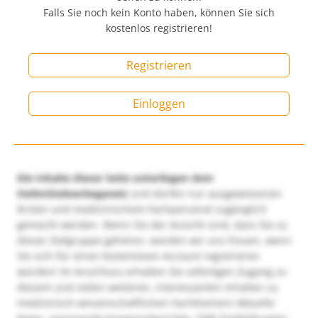
Falls Sie noch kein Konto haben, können Sie sich
kostenlos registrieren!
Registrieren
Einloggen
Die Inhalte dieser Seite unterliegen dem
Heilmittelwerbegesetz
und dürfen nur ausgewiesenen
Ärzten und medizinischem Fachpersonal zugänglich
gemacht werden. Wenn Sie der Ansicht sind, dass Sie zu
dieser Zielgruppe gehören, würden wir uns freuen, wenn
Sie sich für einen kostenlosen Account registrieren
würden! Im Anschluss erhalten Sie sofortigen Zugang zu
diesem und vielen weiteren, interessanten Inhalten zu
medizinisch-wissenschaftlichen Fachthemen! Aktuelle