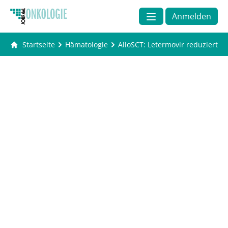
Anmelden
Startseite
Hämatologie
AlloSCT: Letermovir reduziert da