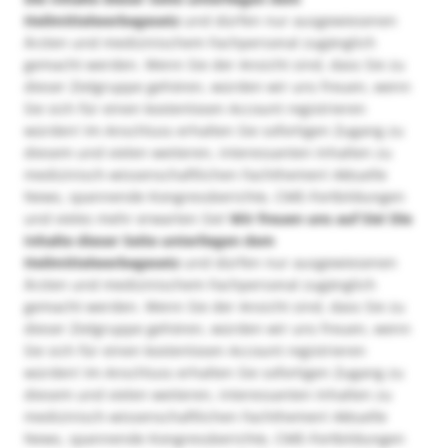
Heilmittelwerbegesetz
und dürfen nur ausgewiesenen
Ärzten und medizinischem Fachpersonal zugänglich
gemacht werden. Wenn Sie der Ansicht sind, dass Sie zu
dieser Zielgruppe gehören, würden wir uns freuen, wenn
Sie sich für einen kostenlosen Account registrieren
würden! Im Anschluss erhalten Sie sofortigen Zugang zu
diesem und vielen weiteren, interessanten Inhalten zu
medizinisch-wissenschaftlichen Fachthemen! Aktuelle
News, spannende Kongressberichte, CME-Fortbildungen
und vieles mehr erwarten Sie!
Wir freuen uns auf Sie!
Die
Inhalte dieser Seite unterliegen dem
Heilmittelwerbegesetz
und dürfen nur ausgewiesenen
Ärzten und medizinischem Fachpersonal zugänglich
gemacht werden. Wenn Sie der Ansicht sind, dass Sie zu
dieser Zielgruppe gehören, würden wir uns freuen, wenn
Sie sich für einen kostenlosen Account registrieren
würden! Im Anschluss erhalten Sie sofortigen Zugang zu
diesem und vielen weiteren, interessanten Inhalten zu
medizinisch-wissenschaftlichen Fachthemen! Aktuelle
News, spannende Kongressberichte, CME-Fortbildungen