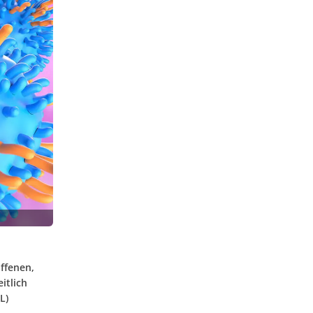
offenen,
itlich
L)