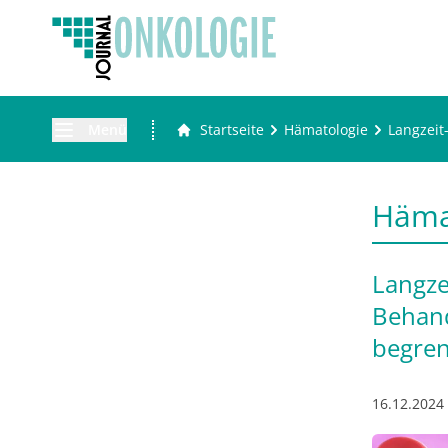
Menü
Startseite
Hämatologie
Langzeit
Häma
Langze
Behand
begren
16.12.2024