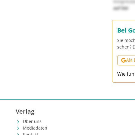
Kongressbe
auf Sie!
Bei G
Sie möch
sehen? D
Als
Wie fun
Verlag
Über uns
Mediadaten
Kontakt