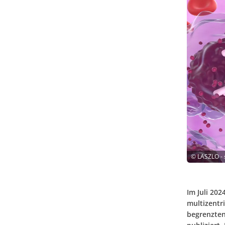
©
LASZLO -
Im Juli 20
multizentri
begrenzten