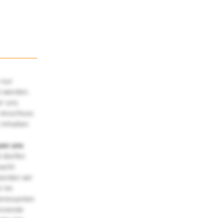
 nur
t werden.
ir uns
 Anschluss
 Inhalten
uen uns
 dürfen
macht
würden wir
! Im
teressanten
annende