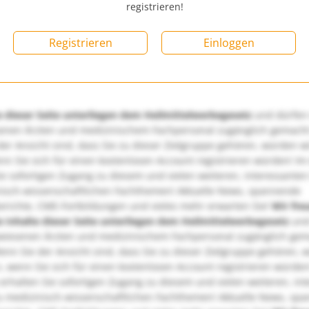
registrieren!
Registrieren
Einloggen
e dieser Seite unterliegen dem Heilmittelwerbegesetz
und dürfen
enen Ärzten und medizinischem Fachpersonal zugänglich gemach
er Ansicht sind, dass Sie zu dieser Zielgruppe gehören, würden w
nn Sie sich für einen kostenlosen Account registrieren würden! Im
ie sofortigen Zugang zu diesem und vielen weiteren, interessanten
nisch-wissenschaftlichen Fachthemen! Aktuelle News, spannende
richte, CME-Fortbildungen und vieles mehr erwarten Sie!
Wir fre
e Inhalte dieser Seite unterliegen dem Heilmittelwerbegesetz
und
wiesenen Ärzten und medizinischem Fachpersonal zugänglich ge
nn Sie der Ansicht sind, dass Sie zu dieser Zielgruppe gehören, 
, wenn Sie sich für einen kostenlosen Account registrieren würden
erhalten Sie sofortigen Zugang zu diesem und vielen weiteren, in
u medizinisch-wissenschaftlichen Fachthemen! Aktuelle News, sp