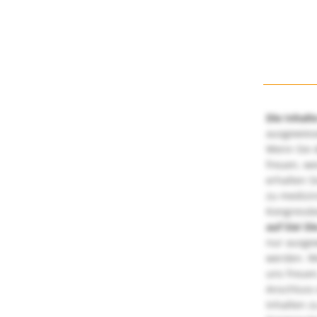
Die Inhalt
ausgewies
Wenn Sie d
freuen, we
erhalten S
zu medizi
Kongressbe
auf Sie!
Di
nur ausge
werden. We
uns freuen
Anschluss 
Inhalten z