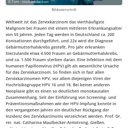
©
Tom - stock.adobe.com
Bildunterschrift
Weltweit ist das Zervixkarzinom das vierthäufigste
Malignom bei Frauen mit einem mittleren Erkrankungsalter
von 55 Jahren. Jeden Tag werden in Deutschland ca. 200
Konisationen durchgeführt, und 22x wird die Diagnose
Gebärmutterhalskrebs gestellt. Pro Jahr erkranken
hierzulande etwa 4.500 Frauen an Gebärmutterhalskrebs,
und ca. 1.500 Frauen sterben daran. Eine Infektion mit dem
humanen Papillomvirus (HPV) gilt als wesentliche Ursache
für das Zervixkarzinom. So finden sich in fast allen
Zervixkarzinomen HPV, vor allem diejenigen Viren der
Hochrisikogruppe HPV 16 und 18. Bei keiner anderen
Neoplasie gibt es einen so deutlichen monokausalen
Zusammenhang. Seit der Einführung von Screening- und
Präventionsmaßnahmen wie der HPV-Impfung konnte in
den vergangenen Jahren ein deutlicher Rückgang der
Inzidenz des Zervixkarzinoms verzeichnet werden. Prof. Dr.
rer. nat. Catharina Maulbecker-Armstrong, Gießen,