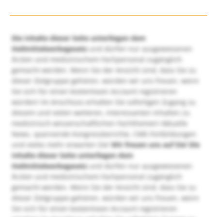
Die Inhalte dieser Seite unterliegen dem
Heilmittelwerbegesetz
und dürfen nur ausgewiesenen
Ärzten und medizinischem Fachpersonal zugänglich
gemacht werden. Wenn Sie der Ansicht sind, dass Sie zu
dieser Zielgruppe gehören, würden wir uns freuen, wenn
Sie sich für einen kostenlosen Account registrieren
würden! Im Anschluss erhalten Sie sofortigen Zugang zu
diesem und vielen weiteren, interessanten Inhalten zu
medizinisch-wissenschaftlichen Fachthemen! Aktuelle
News, spannende Kongressberichte, CME-Fortbildungen
und vieles mehr erwarten Sie!
Wir freuen uns auf Sie!
Die
Inhalte dieser Seite unterliegen dem
Heilmittelwerbegesetz
und dürfen nur ausgewiesenen
Ärzten und medizinischem Fachpersonal zugänglich
gemacht werden. Wenn Sie der Ansicht sind, dass Sie zu
dieser Zielgruppe gehören, würden wir uns freuen, wenn
Sie sich für einen kostenlosen Account registrieren