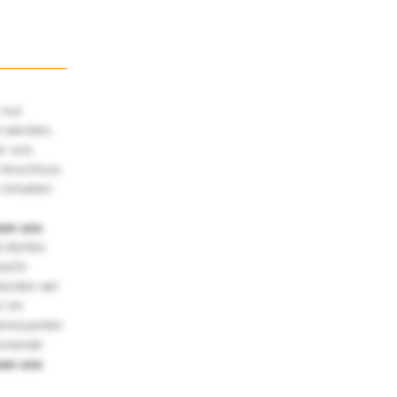
 nur
t werden.
ir uns
 Anschluss
 Inhalten
uen uns
 dürfen
macht
würden wir
! Im
teressanten
annende
uen uns