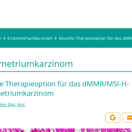
n
Endometriumkarzinom
Gezielte Therapieoption für das d
metriumkarzinom
te Therapieoption für das dMMR/MSI-H-
etriumkarzinom
ein Dipl. biol.