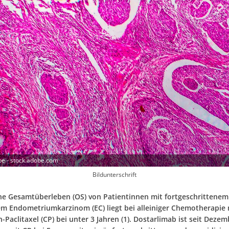
e - stock.adobe.com
Bildunterschrift
e Gesamtüberleben (OS) von Patientinnen mit fortgeschrittenem
tem Endometriumkarzinom (EC) liegt bei alleiniger Chemotherapie 
-Paclitaxel (CP) bei unter 3 Jahren (1). Dostarlimab ist seit Dezem