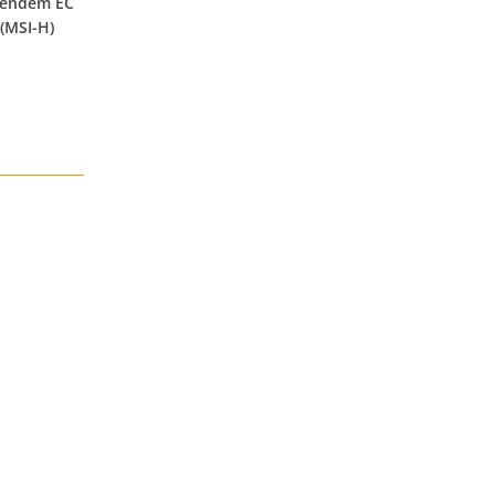
erendem EC
(MSI-H)