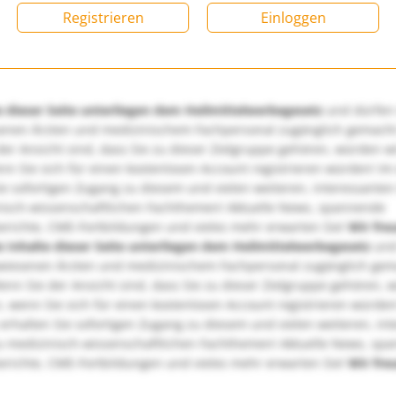
Registrieren
Einloggen
e dieser Seite unterliegen dem Heilmittelwerbegesetz
und dürfen
enen Ärzten und medizinischem Fachpersonal zugänglich gemach
er Ansicht sind, dass Sie zu dieser Zielgruppe gehören, würden w
nn Sie sich für einen kostenlosen Account registrieren würden! Im
ie sofortigen Zugang zu diesem und vielen weiteren, interessanten
nisch-wissenschaftlichen Fachthemen! Aktuelle News, spannende
richte, CME-Fortbildungen und vieles mehr erwarten Sie!
Wir fre
e Inhalte dieser Seite unterliegen dem Heilmittelwerbegesetz
und
wiesenen Ärzten und medizinischem Fachpersonal zugänglich ge
nn Sie der Ansicht sind, dass Sie zu dieser Zielgruppe gehören, 
, wenn Sie sich für einen kostenlosen Account registrieren würden
erhalten Sie sofortigen Zugang zu diesem und vielen weiteren, in
u medizinisch-wissenschaftlichen Fachthemen! Aktuelle News, sp
richte, CME-Fortbildungen und vieles mehr erwarten Sie!
Wir fre