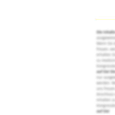
Die Inhalt
ausgewies
Wenn Sie d
freuen, we
erhalten S
zu medizi
Kongressbe
auf Sie!
Di
nur ausge
werden. We
uns freuen
Anschluss 
Inhalten z
Kongressbe
auf Sie!