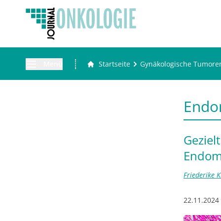
Menü
Startseite
Gynäkologische Tumore
Endo
Geziel
Endom
Friederike Kl
22.11.2024