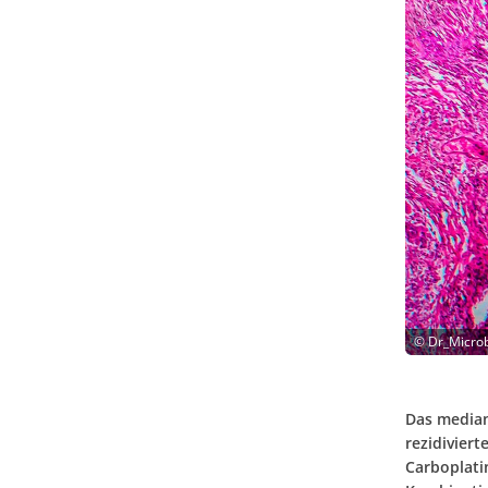
©
Dr_Microb
Das median
rezidivier
Carboplatin