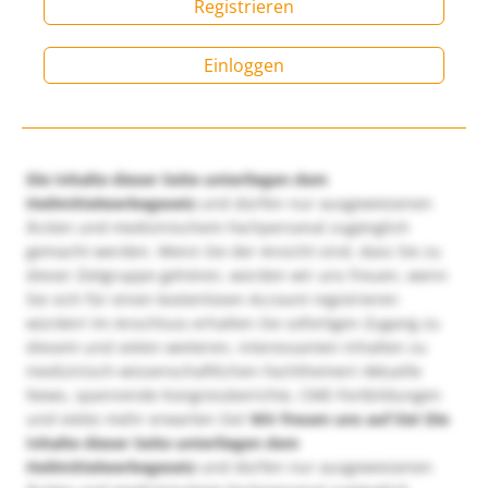
Registrieren
Einloggen
Die Inhalte dieser Seite unterliegen dem
Heilmittelwerbegesetz
und dürfen nur ausgewiesenen
Ärzten und medizinischem Fachpersonal zugänglich
gemacht werden. Wenn Sie der Ansicht sind, dass Sie zu
dieser Zielgruppe gehören, würden wir uns freuen, wenn
Sie sich für einen kostenlosen Account registrieren
würden! Im Anschluss erhalten Sie sofortigen Zugang zu
diesem und vielen weiteren, interessanten Inhalten zu
medizinisch-wissenschaftlichen Fachthemen! Aktuelle
News, spannende Kongressberichte, CME-Fortbildungen
und vieles mehr erwarten Sie!
Wir freuen uns auf Sie!
Die
Inhalte dieser Seite unterliegen dem
Heilmittelwerbegesetz
und dürfen nur ausgewiesenen