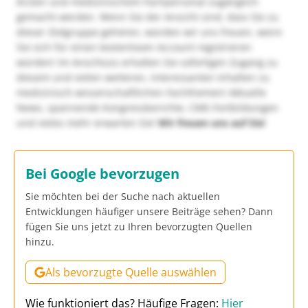
Ärzten und medizinischem Fachpersonal zugänglich
gemacht werden. Wenn Sie der Ansicht sind, dass Sie zu
dieser Zielgruppe gehören, würden wir uns freuen, wenn
Sie sich für einen kostenlosen Account registrieren
würden! Im Anschluss erhalten Sie sofortigen Zugang zu
diesem und vielen weiteren, interessanten Inhalten zu
medizinisch-wissenschaftlichen Fachthemen! Aktuelle
News, spannende Kongressberichte, CME-Fortbildungen
und vieles mehr erwarten Sie!
Wir freuen uns auf Sie!
Bei Google bevorzugen
Sie möchten bei der Suche nach aktuellen
Entwicklungen häufiger unsere Beiträge sehen? Dann
fügen Sie uns jetzt zu Ihren bevorzugten Quellen
hinzu.
Als bevorzugte Quelle auswählen
Wie funktioniert das? Häufige Fragen:
Hier