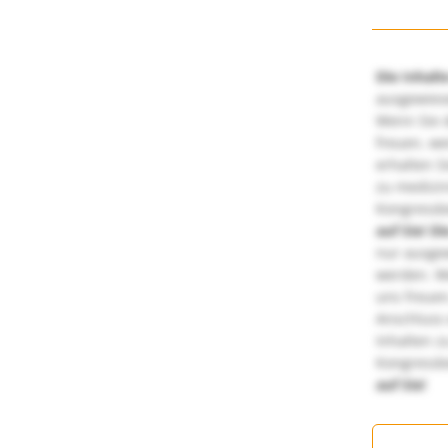
Die Inhalt
ausgewies
Wenn Sie d
freuen, we
erhalten S
zu medizi
Kongressbe
auf Sie!
Di
nur ausge
werden. We
uns freuen
Anschluss 
Inhalten z
Kongressbe
auf Sie!