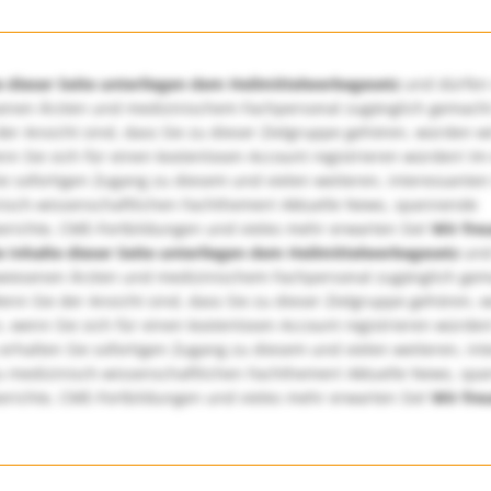
e dieser Seite unterliegen dem Heilmittelwerbegesetz
und dürfen
enen Ärzten und medizinischem Fachpersonal zugänglich gemach
er Ansicht sind, dass Sie zu dieser Zielgruppe gehören, würden w
nn Sie sich für einen kostenlosen Account registrieren würden! Im
ie sofortigen Zugang zu diesem und vielen weiteren, interessanten
nisch-wissenschaftlichen Fachthemen! Aktuelle News, spannende
richte, CME-Fortbildungen und vieles mehr erwarten Sie!
Wir fre
e Inhalte dieser Seite unterliegen dem Heilmittelwerbegesetz
und
wiesenen Ärzten und medizinischem Fachpersonal zugänglich ge
nn Sie der Ansicht sind, dass Sie zu dieser Zielgruppe gehören, 
, wenn Sie sich für einen kostenlosen Account registrieren würden
erhalten Sie sofortigen Zugang zu diesem und vielen weiteren, in
u medizinisch-wissenschaftlichen Fachthemen! Aktuelle News, sp
richte, CME-Fortbildungen und vieles mehr erwarten Sie!
Wir fre