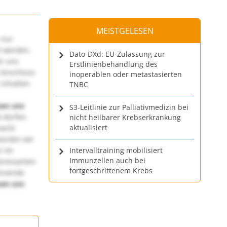
MEISTGELESEN
 nur
t werden.
Dato-DXd: EU-Zulassung zur
ir uns
Erstlinienbehandlung des
 Anschluss
inoperablen oder metastasierten
 Inhalten
TNBC
uen uns
S3-Leitlinie zur Palliativmedizin bei
 dürfen
nicht heilbarer Krebserkrankung
aktualisiert
macht
würden wir
! Im
Intervalltraining mobilisiert
Immunzellen auch bei
teressanten
fortgeschrittenem Krebs
annende
uen uns