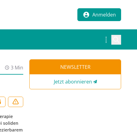
Anmelden
NEWSLETTER
3 Min
Jetzt abonnieren
herapie
i soliden
sezierbarem