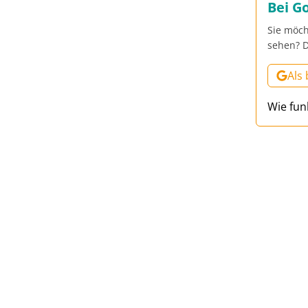
Bei G
Sie möch
sehen? D
Als
Wie fun