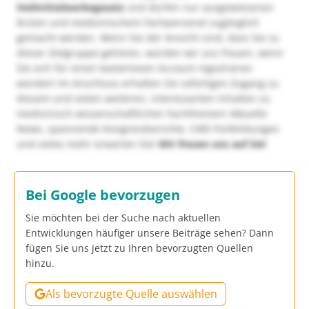
Heilmittelwerbegesetz
und dürfen nur ausgewiesenen
Ärzten und medizinischem Fachpersonal zugänglich
gemacht werden. Wenn Sie der Ansicht sind, dass Sie zu
dieser Zielgruppe gehören, würden wir uns freuen, wenn
Sie sich für einen kostenlosen Account registrieren
würden! Im Anschluss erhalten Sie sofortigen Zugang zu
diesem und vielen weiteren, interessanten Inhalten zu
medizinisch-wissenschaftlichen Fachthemen! Aktuelle
News, spannende Kongressberichte, CME-Fortbildungen
und vieles mehr erwarten Sie!
Wir freuen uns auf Sie!
Bei Google bevorzugen
Sie möchten bei der Suche nach aktuellen
Entwicklungen häufiger unsere Beiträge sehen? Dann
fügen Sie uns jetzt zu Ihren bevorzugten Quellen
hinzu.
Als bevorzugte Quelle auswählen