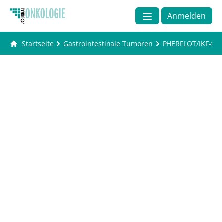
Anmelden
Startseite
Gastrointestinale Tumoren
PHERFLOT/IKF-t053