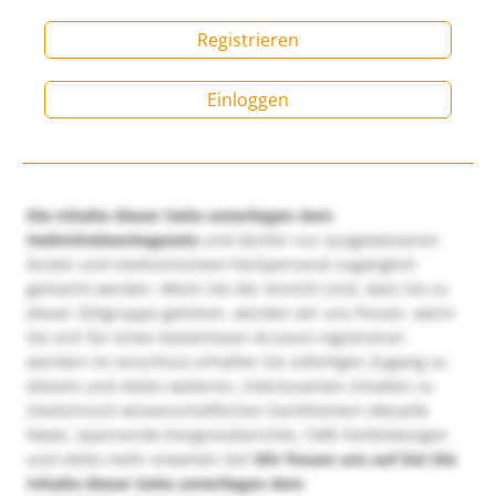
Registrieren
Einloggen
Die Inhalte dieser Seite unterliegen dem
Heilmittelwerbegesetz
und dürfen nur ausgewiesenen
Ärzten und medizinischem Fachpersonal zugänglich
gemacht werden. Wenn Sie der Ansicht sind, dass Sie zu
dieser Zielgruppe gehören, würden wir uns freuen, wenn
Sie sich für einen kostenlosen Account registrieren
würden! Im Anschluss erhalten Sie sofortigen Zugang zu
diesem und vielen weiteren, interessanten Inhalten zu
medizinisch-wissenschaftlichen Fachthemen! Aktuelle
News, spannende Kongressberichte, CME-Fortbildungen
und vieles mehr erwarten Sie!
Wir freuen uns auf Sie!
Die
Inhalte dieser Seite unterliegen dem