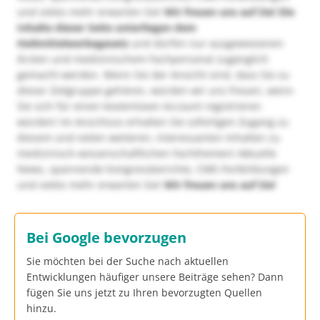
und vieles mehr erwarten Sie!
Wir freuen uns auf Sie!
Die
Inhalte dieser Seite unterliegen dem
Heilmittelwerbegesetz
und dürfen nur ausgewiesenen
Ärzten und medizinischem Fachpersonal zugänglich
gemacht werden. Wenn Sie der Ansicht sind, dass Sie zu
dieser Zielgruppe gehören, würden wir uns freuen, wenn
Sie sich für einen kostenlosen Account registrieren
würden! Im Anschluss erhalten Sie sofortigen Zugang zu
diesem und vielen weiteren, interessanten Inhalten zu
medizinisch-wissenschaftlichen Fachthemen! Aktuelle
News, spannende Kongressberichte, CME-Fortbildungen
und vieles mehr erwarten Sie!
Wir freuen uns auf Sie!
Bei Google bevorzugen
Sie möchten bei der Suche nach aktuellen
Entwicklungen häufiger unsere Beiträge sehen? Dann
fügen Sie uns jetzt zu Ihren bevorzugten Quellen
hinzu.