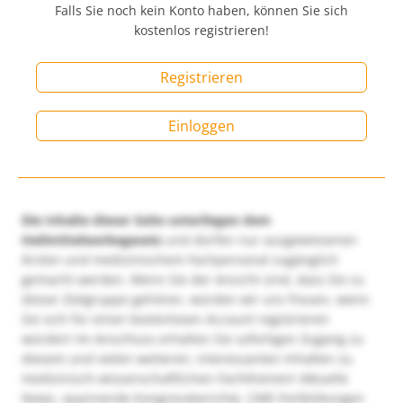
Falls Sie noch kein Konto haben, können Sie sich
kostenlos registrieren!
Registrieren
Einloggen
Die Inhalte dieser Seite unterliegen dem
Heilmittelwerbegesetz
und dürfen nur ausgewiesenen
Ärzten und medizinischem Fachpersonal zugänglich
gemacht werden. Wenn Sie der Ansicht sind, dass Sie zu
dieser Zielgruppe gehören, würden wir uns freuen, wenn
Sie sich für einen kostenlosen Account registrieren
würden! Im Anschluss erhalten Sie sofortigen Zugang zu
diesem und vielen weiteren, interessanten Inhalten zu
medizinisch-wissenschaftlichen Fachthemen! Aktuelle
News, spannende Kongressberichte, CME-Fortbildungen