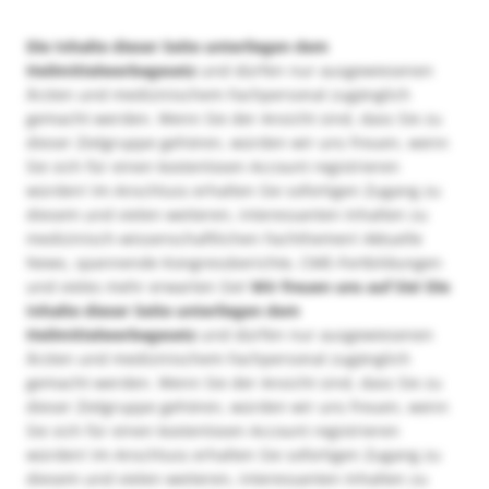
Die Inhalte dieser Seite unterliegen dem
Heilmittelwerbegesetz
und dürfen nur ausgewiesenen
Ärzten und medizinischem Fachpersonal zugänglich
gemacht werden. Wenn Sie der Ansicht sind, dass Sie zu
dieser Zielgruppe gehören, würden wir uns freuen, wenn
Sie sich für einen kostenlosen Account registrieren
würden! Im Anschluss erhalten Sie sofortigen Zugang zu
diesem und vielen weiteren, interessanten Inhalten zu
medizinisch-wissenschaftlichen Fachthemen! Aktuelle
News, spannende Kongressberichte, CME-Fortbildungen
und vieles mehr erwarten Sie!
Wir freuen uns auf Sie!
Die
Inhalte dieser Seite unterliegen dem
Heilmittelwerbegesetz
und dürfen nur ausgewiesenen
Ärzten und medizinischem Fachpersonal zugänglich
gemacht werden. Wenn Sie der Ansicht sind, dass Sie zu
dieser Zielgruppe gehören, würden wir uns freuen, wenn
Sie sich für einen kostenlosen Account registrieren
würden! Im Anschluss erhalten Sie sofortigen Zugang zu
diesem und vielen weiteren, interessanten Inhalten zu