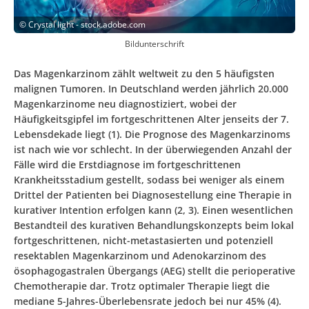
©
Crystal light - stock.adobe.com
Bildunterschrift
Das Magenkarzinom zählt weltweit zu den 5 häufigsten
malignen Tumoren. In Deutschland werden jährlich 20.000
Magenkarzinome neu diagnostiziert, wobei der
Häufigkeitsgipfel im fortgeschrittenen Alter jenseits der 7.
Lebensdekade liegt (1). Die Prognose des Magenkarzinoms
ist nach wie vor schlecht. In der überwiegenden Anzahl der
Fälle wird die Erstdiagnose im fortgeschrittenen
Krankheitsstadium gestellt, sodass bei weniger als einem
Drittel der Patienten bei Diagnosestellung eine Therapie in
kurativer Intention erfolgen kann (2, 3). Einen wesentlichen
Bestandteil des kurativen Behandlungskonzepts beim lokal
fortgeschrittenen, nicht-metastasierten und potenziell
resektablen Magenkarzinom und Adenokarzinom des
ösophagogastralen Übergangs (AEG) stellt die perioperative
Chemotherapie dar. Trotz optimaler Therapie liegt die
mediane 5-Jahres-Überlebensrate jedoch bei nur 45% (4).