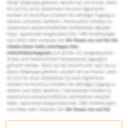
dieser Zielgruppe gehören, würden wir uns freuen, wenn
Sie sich für einen kostenlosen Account registrieren
würden! Im Anschluss erhalten Sie sofortigen Zugang zu
diesem und vielen weiteren, interessanten Inhalten zu
medizinisch-wissenschaftlichen Fachthemen! Aktuelle
News, spannende Kongressberichte, CME-Fortbildungen
und vieles mehr erwarten Sie!
Wir freuen uns auf Sie!
Die
Inhalte dieser Seite unterliegen dem
Heilmittelwerbegesetz
und dürfen nur ausgewiesenen
Ärzten und medizinischem Fachpersonal zugänglich
gemacht werden. Wenn Sie der Ansicht sind, dass Sie zu
dieser Zielgruppe gehören, würden wir uns freuen, wenn
Sie sich für einen kostenlosen Account registrieren
würden! Im Anschluss erhalten Sie sofortigen Zugang zu
diesem und vielen weiteren, interessanten Inhalten zu
medizinisch-wissenschaftlichen Fachthemen! Aktuelle
News, spannende Kongressberichte, CME-Fortbildungen
und vieles mehr erwarten Sie!
Wir freuen uns auf Sie!