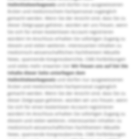
Heilmittelwerbegesetz
und dürfen nur ausgewiesenen
Ärzten und medizinischem Fachpersonal zugänglich
gemacht werden. Wenn Sie der Ansicht sind, dass Sie zu
dieser Zielgruppe gehören, würden wir uns freuen, wenn
Sie sich für einen kostenlosen Account registrieren
würden! Im Anschluss erhalten Sie sofortigen Zugang zu
diesem und vielen weiteren, interessanten Inhalten zu
medizinisch-wissenschaftlichen Fachthemen! Aktuelle
News, spannende Kongressberichte, CME-Fortbildungen
und vieles mehr erwarten Sie!
Wir freuen uns auf Sie!
Die
Inhalte dieser Seite unterliegen dem
Heilmittelwerbegesetz
und dürfen nur ausgewiesenen
Ärzten und medizinischem Fachpersonal zugänglich
gemacht werden. Wenn Sie der Ansicht sind, dass Sie zu
dieser Zielgruppe gehören, würden wir uns freuen, wenn
Sie sich für einen kostenlosen Account registrieren
würden! Im Anschluss erhalten Sie sofortigen Zugang zu
diesem und vielen weiteren, interessanten Inhalten zu
medizinisch-wissenschaftlichen Fachthemen! Aktuelle
News, spannende Kongressberichte, CME-Fortbildungen