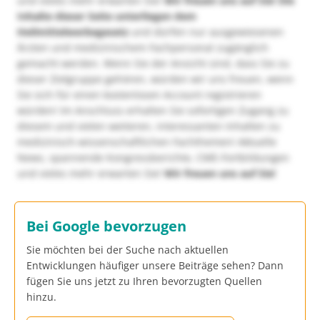
und vieles mehr erwarten Sie!
Wir freuen uns auf Sie!
Die
Inhalte dieser Seite unterliegen dem
Heilmittelwerbegesetz
und dürfen nur ausgewiesenen
Ärzten und medizinischem Fachpersonal zugänglich
gemacht werden. Wenn Sie der Ansicht sind, dass Sie zu
dieser Zielgruppe gehören, würden wir uns freuen, wenn
Sie sich für einen kostenlosen Account registrieren
würden! Im Anschluss erhalten Sie sofortigen Zugang zu
diesem und vielen weiteren, interessanten Inhalten zu
medizinisch-wissenschaftlichen Fachthemen! Aktuelle
News, spannende Kongressberichte, CME-Fortbildungen
und vieles mehr erwarten Sie!
Wir freuen uns auf Sie!
Bei Google bevorzugen
Sie möchten bei der Suche nach aktuellen
Entwicklungen häufiger unsere Beiträge sehen? Dann
fügen Sie uns jetzt zu Ihren bevorzugten Quellen
hinzu.