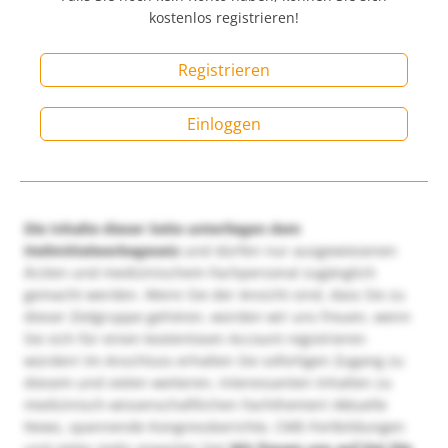
kostenlos registrieren!
Registrieren
Einloggen
Die Inhalte dieser Seite unterliegen dem
Heilmittelwerbegesetz
und dürfen nur ausgewiesenen
Ärzten und medizinischem Fachpersonal zugänglich
gemacht werden. Wenn Sie der Ansicht sind, dass Sie zu
dieser Zielgruppe gehören, würden wir uns freuen, wenn
Sie sich für einen kostenlosen Account registrieren
würden! Im Anschluss erhalten Sie sofortigen Zugang zu
diesem und vielen weiteren, interessanten Inhalten zu
medizinisch-wissenschaftlichen Fachthemen! Aktuelle
News, spannende Kongressberichte, CME-Fortbildungen