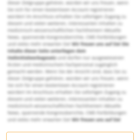
dieser Zielgruppe gehören, würden wir uns freuen, wenn
Sie sich für einen kostenlosen Account registrieren
würden! Im Anschluss erhalten Sie sofortigen Zugang zu
diesem und vielen weiteren, interessanten Inhalten zu
medizinisch-wissenschaftlichen Fachthemen! Aktuelle
News, spannende Kongressberichte, CME-Fortbildungen
und vieles mehr erwarten Sie!
Wir freuen uns auf Sie!
Die
Inhalte dieser Seite unterliegen dem
Heilmittelwerbegesetz
und dürfen nur ausgewiesenen
Ärzten und medizinischem Fachpersonal zugänglich
gemacht werden. Wenn Sie der Ansicht sind, dass Sie zu
dieser Zielgruppe gehören, würden wir uns freuen, wenn
Sie sich für einen kostenlosen Account registrieren
würden! Im Anschluss erhalten Sie sofortigen Zugang zu
diesem und vielen weiteren, interessanten Inhalten zu
medizinisch-wissenschaftlichen Fachthemen! Aktuelle
News, spannende Kongressberichte, CME-Fortbildungen
und vieles mehr erwarten Sie!
Wir freuen uns auf Sie!