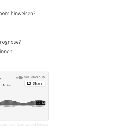
inom hinweisen?
Prognose?
:innen
rspektiven in Diagnose und Therapie