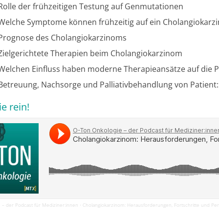
olle der frühzeitigen Testung auf Genmutationen
Welche Symptome können frühzeitig auf ein Cholangiokarz
Prognose des Cholangiokarzinoms
Zielgerichtete Therapien beim Cholangiokarzinom
Welchen Einfluss haben moderne Therapieansätze auf die 
Betreuung, Nachsorge und Palliativbehandlung von Patient
e rein!
 – der Podcast für Mediziner:innen
Cholangiokarzinom: Herausforderungen, Fortschritte und Pe
·