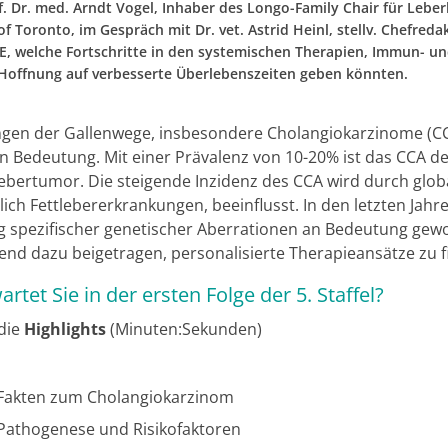
of. Dr. med. Arndt Vogel, Inhaber des Longo-Family Chair für Lebe
of Toronto, im Gespräch mit Dr. vet. Astrid Heinl, stellv. Chefre
 welche Fortschritte in den systemischen Therapien, Immun- und
Hoffnung auf verbesserte Überlebenszeiten geben könnten.
gen der Gallenwege, insbesondere Cholangiokarzinome (C
an Bedeutung. Mit einer Prävalenz von 10-20% ist das CCA de
ebertumor. Die steigende Inzidenz des CCA wird durch glob
lich Fettlebererkrankungen, beeinflusst. In den letzten Jahre
 spezifischer genetischer Aberrationen an Bedeutung ge
end dazu beigetragen, personalisierte Therapieansätze zu f
rtet Sie in der ersten Folge der 5. Staffel?
 die
Highlights
(Minuten:Sekunden)
Fakten zum Cholangiokarzinom
Pathogenese und Risikofaktoren