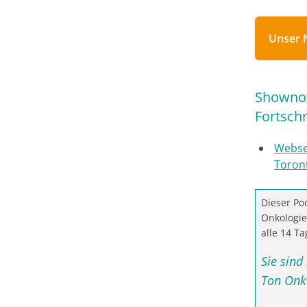
Unser 
Shownot
Fortschr
Websei
Toron
Dieser P
Onkologie
alle 14 T
Sie sind
Ton Onko