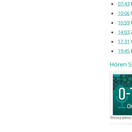
07:43
R
10:06
10:59
14:03
17:31
19:45
Hören Si
O-Ton Onkologie