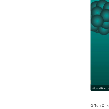
©
grafikazp
O-Ton Onko