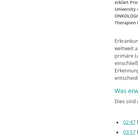
erklärt Pr
University 
ONKOLOGIE,
Therapien 
Erkrankun
weltweit 
primäre L
einschließ
Erkennung
entscheid
Was erwa
Dies sind
02:47
03:57