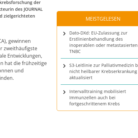
rkrebsforschung der
dakteurin des JOURNAL
 zielgerichteten
MEISTGELESEN
Dato-DXd: EU-Zulassung zur
Erstlinienbehandlung des
CA), gewinnen
inoperablen oder metastasierten
r zweithäufigste
TNBC
ale Entwicklungen,
n hat die frühzeitige
S3-Leitlinie zur Palliativmedizin b
wonnen und
nicht heilbarer Krebserkrankung
inden.
aktualisiert
Intervalltraining mobilisiert
Immunzellen auch bei
fortgeschrittenem Krebs