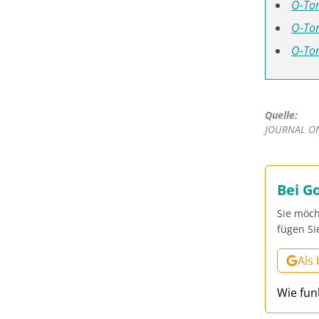
O-Ton
O-Ton
O-Ton
Quelle:
JOURNAL O
Bei G
Sie möch
fügen Si
Als
Wie fun