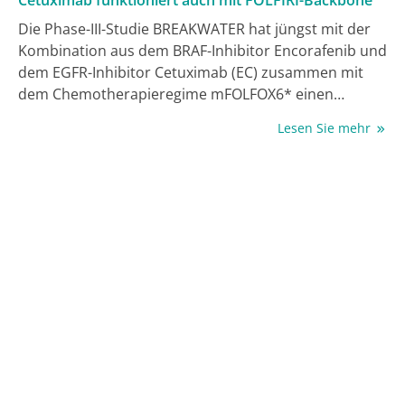
Die Phase-III-Studie BREAKWATER hat jüngst mit der
Kombination aus dem BRAF-Inhibitor Encorafenib und
dem EGFR-Inhibitor Cetuximab (EC) zusammen mit
dem Chemotherapieregime mFOLFOX6* einen
künftigen neuen Erstlinien(1L)-Standard für die
Lesen Sie mehr
schwer behandelbare Population mit BRAF-V600-
mutiertem metastasiertem kolorektalem Karzinom
(mCRC) etabliert [1]. Die Kohorte 3 der Studie prüfte
ergänzend EC plus FOLFIRI** gegenüber FOLFIRI ±
Bevacizumab (Bev). Bei der Jahrestagung der
American Society of Clinical Oncology (ASCO) 2026
wurde die finale Analyse zum wichtigen sekundären
Endpunkt progressionsfreies Überleben (PFS)
präsentiert, die einen signifikanten, klinisch
bedeutsamen Benefit zugunsten von EC plus FOLFIRI
erbrachte [2]. Im Vorfeld war bereits eine signifikante
Überlegenheit hinsichtlich des primären Endpunkts
objektive Ansprechrate (ORR) gezeigt worden [3]. Die