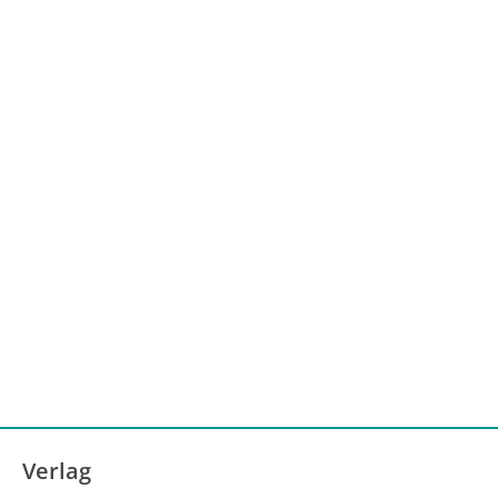
Ergebnisse unterstützen den Einsatz von FOLFIRI
zusammen mit EC als einen weiteren künftigen 1L
Behandlungsstandard für das BRAF-V600-mutierte
mCRC.
Verlag