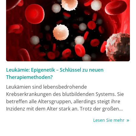
Therapieoptionen wie Somatostatin-Analoga (SSA),
Peptidrezeptor-Radionuklid-Therapie (PRRT) mit
177
Lutetium-177-DOTATATE (
Lu-DOTATATE),
Everolimus, Sunitinib und Chemotherapie auf
Temozolomid-Basis zusammengetragen. Darüber
hinaus wurden potenzielle Strategien zur
Überwindung dieser Resistenzmechanismen
aufgezeigt.
Leukämie: Epigenetik – Schlüssel zu neuen
Therapiemethoden?
Leukämien sind lebensbedrohende
Krebserkrankungen des blutbildenden Systems. Sie
betreffen alle Altersgruppen, allerdings steigt ihre
Inzidenz mit dem Alter stark an. Trotz der großen
Behandlungsfortschritte liegt die 5-Jahres-
Lesen Sie mehr
Überlebensrate – je nach Leukämieform – nur bei
etwas über 50%. Daher wird weltweit nach neuen