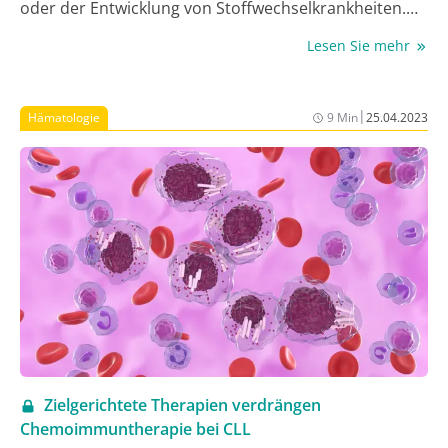
oder der Entwicklung von Stoffwechselkrankheiten.
Eine wegweisende Studie liefert nun Erkenntnisse
Lesen Sie mehr
darüber, wie komplexe epigenetische
Modifikationsmuster die menschlichen Gene
regulieren (1). Diese Studie legt den Grundstein für
|
Hämatologie
9 Min
25.04.2023
die Entwicklung neuer Therapieansätze gegen
Erkrankungen, die auf fehlerhaften epigenetischen
Prozessen beruhen.
Zielgerichtete Therapien verdrängen
Chemoimmuntherapie bei CLL