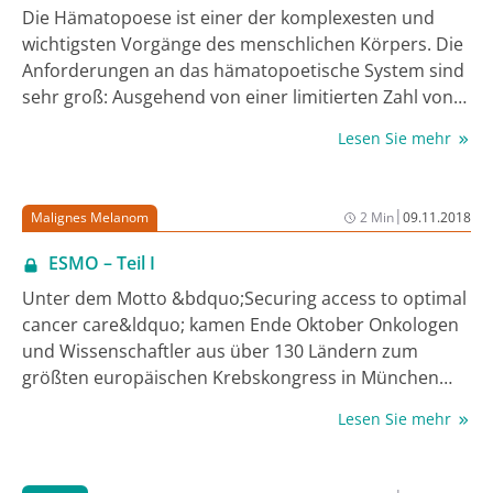
Die Hämatopoese ist einer der komplexesten und
wichtigsten Vorgänge des menschlichen Körpers. Die
Anforderungen an das hämatopoetische System sind
sehr groß: Ausgehend von einer limitierten Zahl von
hämatopoetischen Stammzellen muss die jeweils
Lesen Sie mehr
notwendige Menge an Erythrozyten, Thrombozyten
und Granulozyten produziert werden. Aufgrund
dieser sehr hohen Zellteilungsrate besteht auch ein
|
Malignes Melanom
2 Min
09.11.2018
substanzielles Potenzial für den Erwerb genetischer
Läsionen, z.B. Mutationen (typischerweise als
ESMO – Teil I
&bdquo;klonale Hämatopoese von unbestimmtem
Unter dem Motto &bdquo;Securing access to optimal
Potenzial&ldquo;, CHIP) in hämatopoetischen
cancer care&ldquo; kamen Ende Oktober Onkologen
Vorläuferzellen, kumulativ und daher gehäuft bei
und Wissenschaftler aus über 130 Ländern zum
steigendem Lebensalter. Dasselbe gilt, wenn auch
größten europäischen Krebskongress in München
weniger häufig, für chromosomale Aberrationen wie
zusammen, um neue Studiendaten zu präsentieren
Verluste oder Zugewinne von genetischem Material
Lesen Sie mehr
und zu diskutieren. Der Austausch der Experten soll
oder, seltener, balancierte Translokationen. In diesem
auch dazu dienen, das Wissen in die klinische Praxis
biologischen Kontext ist die Entstehung des
zu transferieren. Weitere Berichte zum ESMO finden