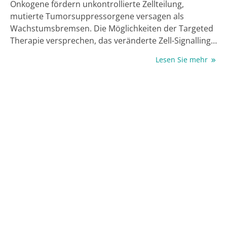
Onkogene fördern unkontrollierte Zellteilung,
mutierte Tumorsuppressorgene versagen als
Wachstumsbremsen. Die Möglichkeiten der Targeted
Therapie versprechen, das veränderte Zell-Signalling
im Tumor gezielt zu modulieren, doch nicht alles in
Lesen Sie mehr
der Zelle ist so einfach anzuvisieren.