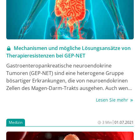
Mechanismen und mögliche Lösungsansätze von
Therapieresistenzen bei GEP-NET
Gastroenteropankreatische neuroendokrine
Tumoren (GEP-NET) sind eine heterogene Gruppe
bösartiger Erkrankungen, die von neuroendokrinen
Zellen des Magen-Darm-Trakts ausgehen. Auch wenn
es mittlerweile bei fortgeschrittener oder
Lesen Sie mehr
metastasierter Erkrankung eine Reihe an
Behandlungsmöglichkeiten gibt, ist deren Nutzen
häufig nicht von Dauer. In einer Übersichtsarbeit
|
Medizin
3 Min
01.07.2021
wurden die verschiedenen Resistenzmechanismen
gegenüber den primären systemischen