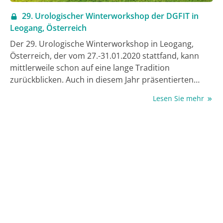
29. Urologischer Winterworkshop der DGFIT in
Leogang, Österreich
Der 29. Urologische Winterworkshop in Leogang,
Österreich, der vom 27.-31.01.2020 stattfand, kann
mittlerweile schon auf eine lange Tradition
zurückblicken. Auch in diesem Jahr präsentierten
hochkarätige Referentinnen und Referenten
Lesen Sie mehr
therapeutische und diagnostische Innovationen. Das
DGFIT-Symposium fand unter der Leitung von Prof.
Dr. Christian Doehn, Lübeck, Prof. Dr. Michael Siebels,
München, und Prof. Dr. Dominik Rüttinger, Penzberg,
statt. Im Rahmen der Veranstaltung wurde auch der
jährlich ausgeschriebene Wissenschaftspreis der
DGFIT, der Clinical Science Award, an Prof. Dr.
Sebastian Kobold, München, verliehen. Eine
Zusammenfassung der Vorträge finden Sie im
Folgenden.