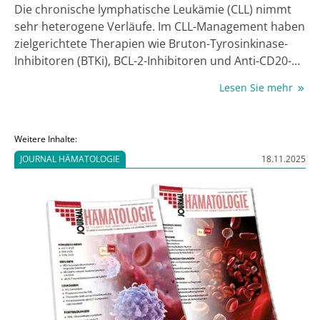
Die chronische lymphatische Leukämie (CLL) nimmt
sehr heterogene Verläufe. Im CLL-Management haben
zielgerichtete Therapien wie Bruton-Tyrosinkinase-
Inhibitoren (BTKi), BCL-2-Inhibitoren und Anti-CD20-
Antikörper der Chemo­immuntherapie (CIT)
Lesen Sie mehr
inzwischen den Rang abgelaufen. Die neuen
Substanzen greifen in B-Zell-Rezeptor-
Signalübertragung und Zelltod-Regulation ein, sind
Weitere Inhalte:
aber vor Resistenzentwicklung noch nicht gefeit. Ein
JOURNAL HÄMATOLOGIE
18.11.2025
umfassendes CLL-Profiling könnte tiefere Einblicke in
die Onkogenese der CLL bieten sowie
Therapieentscheidungen und Verlaufsprognosen
bereichern.