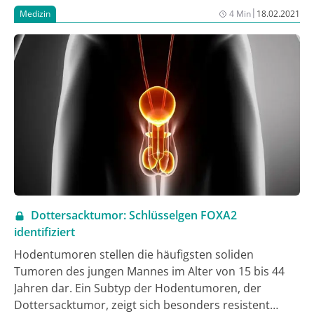
Therapieansätzen geforscht. Dabei stehen
|
Medizin
4 Min
18.02.2021
insbesondere Gene im Fokus, die das Wachstum von
Krebszellen beeinflussen. Jetzt haben Wissenschaftler
der Universität Stuttgart und des DRK-
Blutspendedienstes Frankfurt in einem
Forschungsprojekt eine neue Verbindung zwischen
Krebsgenen und der Wachstumssteuerung von Zellen
entdeckt.
Dottersacktumor: Schlüsselgen FOXA2
identifiziert
Hodentumoren stellen die häufigsten soliden
Tumoren des jungen Mannes im Alter von 15 bis 44
Jahren dar. Ein Subtyp der Hodentumoren, der
Dottersacktumor, zeigt sich besonders resistent