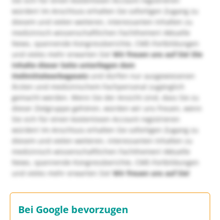
Sie sich für einen kostenlosen Account registrieren
würden! Im Anschluss erhalten Sie sofortigen Zugang zu
diesem und vielen weiteren, interessanten Inhalten zu
medizinisch-wissenschaftlichen Fachthemen! Aktuelle
News, spannende Kongressberichte, CME-Fortbildungen
und vieles mehr erwarten Sie!
Wir freuen uns auf Sie!
Die
Inhalte dieser Seite unterliegen dem
Heilmittelwerbegesetz
und dürfen nur ausgewiesenen
Ärzten und medizinischem Fachpersonal zugänglich
gemacht werden. Wenn Sie der Ansicht sind, dass Sie zu
dieser Zielgruppe gehören, würden wir uns freuen, wenn
Sie sich für einen kostenlosen Account registrieren
würden! Im Anschluss erhalten Sie sofortigen Zugang zu
diesem und vielen weiteren, interessanten Inhalten zu
medizinisch-wissenschaftlichen Fachthemen! Aktuelle
News, spannende Kongressberichte, CME-Fortbildungen
und vieles mehr erwarten Sie!
Wir freuen uns auf Sie!
Bei Google bevorzugen