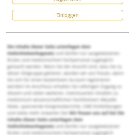
Einloggen
Die Inhalte dieser Seite unterliegen dem
Heilmittelwerbegesetz
und dürfen nur ausgewiesenen
Ärzten und medizinischem Fachpersonal zugänglich
gemacht werden. Wenn Sie der Ansicht sind, dass Sie zu
dieser Zielgruppe gehören, würden wir uns freuen, wenn
Sie sich für einen kostenlosen Account registrieren
würden! Im Anschluss erhalten Sie sofortigen Zugang zu
diesem und vielen weiteren, interessanten Inhalten zu
medizinisch-wissenschaftlichen Fachthemen! Aktuelle
News, spannende Kongressberichte, CME-Fortbildungen
und vieles mehr erwarten Sie!
Wir freuen uns auf Sie!
Die
Inhalte dieser Seite unterliegen dem
Heilmittelwerbegesetz
und dürfen nur ausgewiesenen
Ärzten und medizinischem Fachpersonal zugänglich