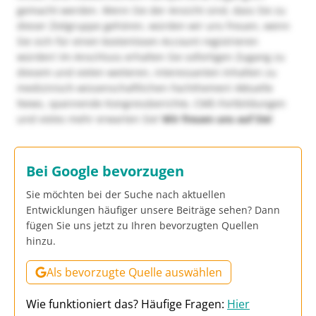
gemacht werden. Wenn Sie der Ansicht sind, dass Sie zu
dieser Zielgruppe gehören, würden wir uns freuen, wenn
Sie sich für einen kostenlosen Account registrieren
würden! Im Anschluss erhalten Sie sofortigen Zugang zu
diesem und vielen weiteren, interessanten Inhalten zu
medizinisch-wissenschaftlichen Fachthemen! Aktuelle
News, spannende Kongressberichte, CME-Fortbildungen
und vieles mehr erwarten Sie!
Wir freuen uns auf Sie!
Bei Google bevorzugen
Sie möchten bei der Suche nach aktuellen
Entwicklungen häufiger unsere Beiträge sehen? Dann
fügen Sie uns jetzt zu Ihren bevorzugten Quellen
hinzu.
Als bevorzugte Quelle auswählen
Wie funktioniert das? Häufige Fragen:
Hier