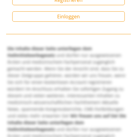
Registrieren
Einloggen
Die Inhalte dieser Seite unterliegen dem
Heilmittelwerbegesetz
und dürfen nur ausgewiesenen
Ärzten und medizinischem Fachpersonal zugänglich
gemacht werden. Wenn Sie der Ansicht sind, dass Sie zu
dieser Zielgruppe gehören, würden wir uns freuen, wenn
Sie sich für einen kostenlosen Account registrieren
würden! Im Anschluss erhalten Sie sofortigen Zugang zu
diesem und vielen weiteren, interessanten Inhalten zu
medizinisch-wissenschaftlichen Fachthemen! Aktuelle
News, spannende Kongressberichte, CME-Fortbildungen
und vieles mehr erwarten Sie!
Wir freuen uns auf Sie!
Die
Inhalte dieser Seite unterliegen dem
Heilmittelwerbegesetz
und dürfen nur ausgewiesenen
Ärzten und medizinischem Fachpersonal zugänglich