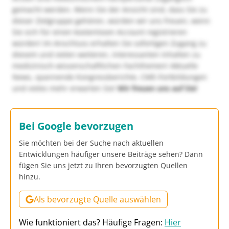
gemacht werden. Wenn Sie der Ansicht sind, dass Sie zu
dieser Zielgruppe gehören, würden wir uns freuen, wenn
Sie sich für einen kostenlosen Account registrieren
würden! Im Anschluss erhalten Sie sofortigen Zugang zu
diesem und vielen weiteren, interessanten Inhalten zu
medizinisch-wissenschaftlichen Fachthemen! Aktuelle
News, spannende Kongressberichte, CME-Fortbildungen
und vieles mehr erwarten Sie!
Wir freuen uns auf Sie!
Bei Google bevorzugen
Sie möchten bei der Suche nach aktuellen
Entwicklungen häufiger unsere Beiträge sehen? Dann
fügen Sie uns jetzt zu Ihren bevorzugten Quellen
hinzu.
Als bevorzugte Quelle auswählen
Wie funktioniert das? Häufige Fragen:
Hier