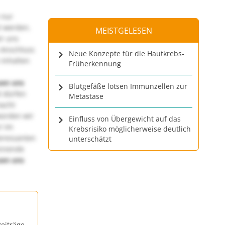
 nur
t werden.
MEISTGELESEN
ir uns
 Anschluss
Neue Konzepte für die Hautkrebs-
 Inhalten
Früherkennung
uen uns
Blutgefäße lotsen Immunzellen zur
 dürfen
Metastase
macht
würden wir
Einfluss von Übergewicht auf das
! Im
Krebsrisiko möglicherweise deutlich
teressanten
unterschätzt
annende
uen uns
eiträge