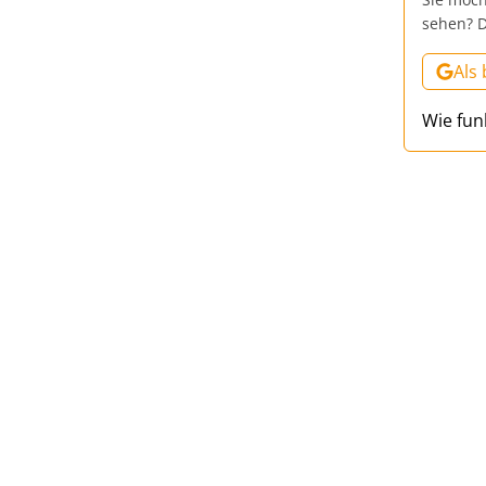
sehen? D
Als
Wie fun