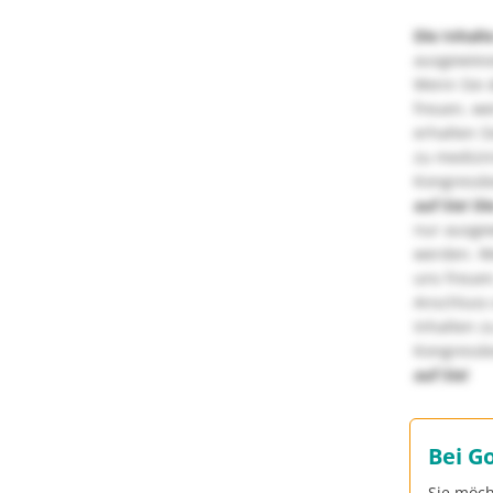
Die Inhalt
ausgewies
Wenn Sie d
freuen, we
erhalten S
zu medizi
Kongressbe
auf Sie!
Di
nur ausge
werden. We
uns freuen
Anschluss 
Inhalten z
Kongressbe
auf Sie!
Bei G
Sie möch