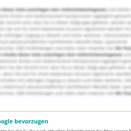
e dieser Seite unterliegen dem Heilmittelwerbegesetz
und dürfen
enen Ärzten und medizinischem Fachpersonal zugänglich gemach
er Ansicht sind, dass Sie zu dieser Zielgruppe gehören, würden w
nn Sie sich für einen kostenlosen Account registrieren würden! Im
ie sofortigen Zugang zu diesem und vielen weiteren, interessanten
nisch-wissenschaftlichen Fachthemen! Aktuelle News, spannende
richte, CME-Fortbildungen und vieles mehr erwarten Sie!
Wir fre
e Inhalte dieser Seite unterliegen dem Heilmittelwerbegesetz
und
wiesenen Ärzten und medizinischem Fachpersonal zugänglich ge
nn Sie der Ansicht sind, dass Sie zu dieser Zielgruppe gehören, 
, wenn Sie sich für einen kostenlosen Account registrieren würden
erhalten Sie sofortigen Zugang zu diesem und vielen weiteren, in
u medizinisch-wissenschaftlichen Fachthemen! Aktuelle News, sp
richte, CME-Fortbildungen und vieles mehr erwarten Sie!
Wir fre
oogle bevorzugen
ten bei der Suche nach aktuellen Entwicklungen häufiger unsere B