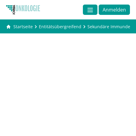
Anmelden
Startseite
Entitätsübergreifend
Sekundäre Immundefekte