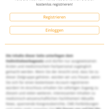
kostenlos registrieren!
Registrieren
Einloggen
Die Inhalte dieser Seite unterliegen dem
Heilmittelwerbegesetz
und dürfen nur ausgewiesenen
Ärzten und medizinischem Fachpersonal zugänglich
gemacht werden. Wenn Sie der Ansicht sind, dass Sie zu
dieser Zielgruppe gehören, würden wir uns freuen, wenn
Sie sich für einen kostenlosen Account registrieren
würden! Im Anschluss erhalten Sie sofortigen Zugang zu
diesem und vielen weiteren, interessanten Inhalten zu
medizinisch-wissenschaftlichen Fachthemen! Aktuelle
News, spannende Kongressberichte, CME-Fortbildungen