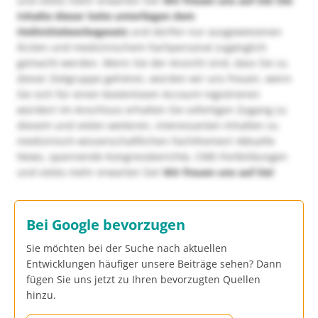
und vieles mehr erwarten Sie!
Wir freuen uns auf Sie!
Die
Inhalte dieser Seite unterliegen dem
Heilmittelwerbegesetz
und dürfen nur ausgewiesenen
Ärzten und medizinischem Fachpersonal zugänglich
gemacht werden. Wenn Sie der Ansicht sind, dass Sie zu
dieser Zielgruppe gehören, würden wir uns freuen, wenn
Sie sich für einen kostenlosen Account registrieren
würden! Im Anschluss erhalten Sie sofortigen Zugang zu
diesem und vielen weiteren, interessanten Inhalten zu
medizinisch-wissenschaftlichen Fachthemen! Aktuelle
News, spannende Kongressberichte, CME-Fortbildungen
und vieles mehr erwarten Sie!
Wir freuen uns auf Sie!
Bei Google bevorzugen
Sie möchten bei der Suche nach aktuellen
Entwicklungen häufiger unsere Beiträge sehen? Dann
fügen Sie uns jetzt zu Ihren bevorzugten Quellen
hinzu.