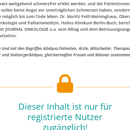
te weitgehend schmerzfrei erlebt werden, und die Patientinne
 sollen keine Angst vor unerträglichen Schmerzen haben, sondern
ie möglich bis zum Tode leben. Dr. Moritz Peill-Meininghaus, Ober
Onkologie und Palliativmedizin, Helios Klinikum Berlin-Buch, beric
mit JOURNAL ONKOLOGIE u.a. vom Alltag und dem Betreuungsang
ivstation.
g sind mit den Begriffen &bdquo;Patienten, Ärzte, Mitarbeiter, Therape
r und Seelsorger&ldquo; gleichermaßen Frauen und Männer zusammeng
Dieser Inhalt ist nur für
registrierte Nutzer
zugänglich!