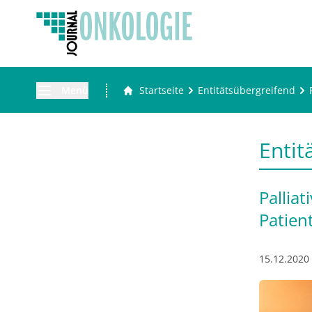
Menü
Startseite
Entitätsübergreifend
Entit
Pallia
Patien
15.12.2020