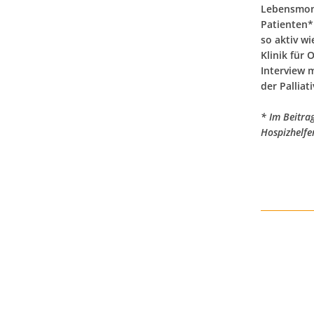
Lebensmona
Patienten*
so aktiv w
Klinik für 
Interview 
der Palliat
* Im Beitra
Hospizhelfe