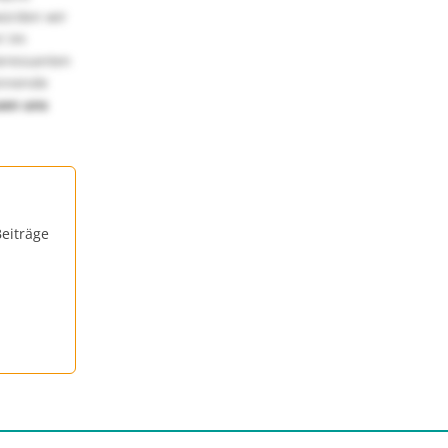
würden wir
! Im
teressanten
annende
uen uns
eiträge