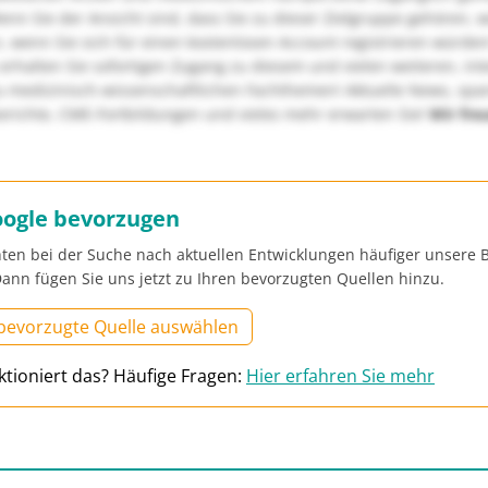
nn Sie der Ansicht sind, dass Sie zu dieser Zielgruppe gehören, 
, wenn Sie sich für einen kostenlosen Account registrieren würden
erhalten Sie sofortigen Zugang zu diesem und vielen weiteren, in
u medizinisch-wissenschaftlichen Fachthemen! Aktuelle News, sp
richte, CME-Fortbildungen und vieles mehr erwarten Sie!
Wir fre
oogle bevorzugen
ten bei der Suche nach aktuellen Entwicklungen häufiger unsere B
ann fügen Sie uns jetzt zu Ihren bevorzugten Quellen hinzu.
 bevorzugte Quelle auswählen
ktioniert das? Häufige Fragen:
Hier erfahren Sie mehr