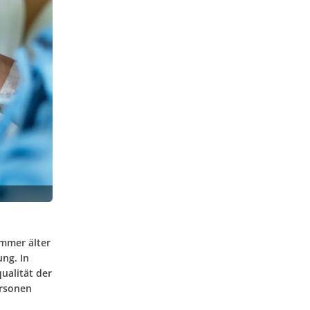
immer älter
ng. In
ualität der
ersonen