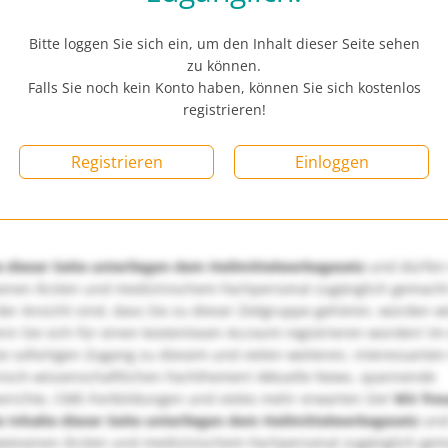
Bitte loggen Sie sich ein, um den Inhalt dieser Seite sehen
zu können.
Falls Sie noch kein Konto haben, können Sie sich kostenlos
registrieren!
Registrieren
Einloggen
e dieser Seite unterliegen dem Heilmittelwerbegesetz
und dürfen
enen Ärzten und medizinischem Fachpersonal zugänglich gemach
er Ansicht sind, dass Sie zu dieser Zielgruppe gehören, würden w
nn Sie sich für einen kostenlosen Account registrieren würden! Im
ie sofortigen Zugang zu diesem und vielen weiteren, interessanten
nisch-wissenschaftlichen Fachthemen! Aktuelle News, spannende
richte, CME-Fortbildungen und vieles mehr erwarten Sie!
Wir fre
e Inhalte dieser Seite unterliegen dem Heilmittelwerbegesetz
und
wiesenen Ärzten und medizinischem Fachpersonal zugänglich ge