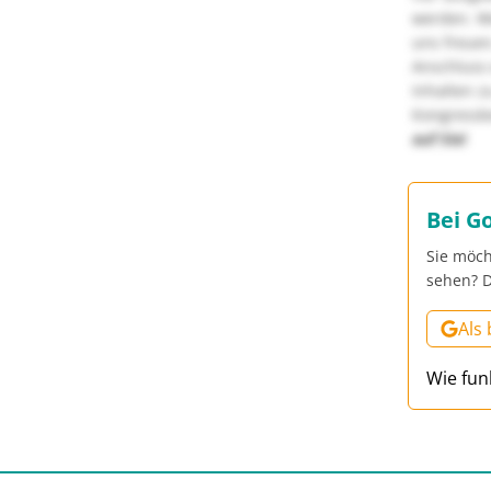
werden. We
uns freuen
Anschluss 
Inhalten z
Kongressbe
auf Sie!
Bei G
Sie möch
sehen? D
Als
Wie fun