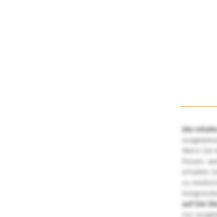
Die Inhalt
ausgewies
Wenn Sie d
freuen, we
erhalten S
zu medizi
Kongressbe
auf Sie!
Di
nur ausge