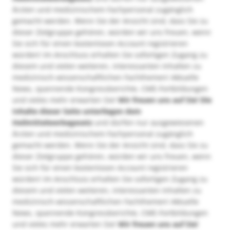
Ärzten und medizinischem Fachpersonal zugänglich
gemacht werden. Wenn Sie der Ansicht sind, dass Sie zu
dieser Zielgruppe gehören, würden wir uns freuen, wenn
Sie sich für einen kostenlosen Account registrieren
würden! Im Anschluss erhalten Sie sofortigen Zugang zu
diesem und vielen weiteren, interessanten Inhalten zu
medizinisch-wissenschaftlichen Fachthemen! Aktuelle
News, spannende Kongressberichte, CME-Fortbildungen
und vieles mehr erwarten Sie!
Wir freuen uns auf Sie!
Die
Inhalte dieser Seite unterliegen dem
Heilmittelwerbegesetz
und dürfen nur ausgewiesenen
Ärzten und medizinischem Fachpersonal zugänglich
gemacht werden. Wenn Sie der Ansicht sind, dass Sie zu
dieser Zielgruppe gehören, würden wir uns freuen, wenn
Sie sich für einen kostenlosen Account registrieren
würden! Im Anschluss erhalten Sie sofortigen Zugang zu
diesem und vielen weiteren, interessanten Inhalten zu
medizinisch-wissenschaftlichen Fachthemen! Aktuelle
News, spannende Kongressberichte, CME-Fortbildungen
und vieles mehr erwarten Sie!
Wir freuen uns auf Sie!