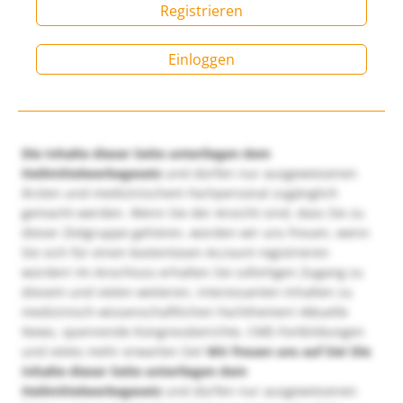
Registrieren
Einloggen
Die Inhalte dieser Seite unterliegen dem
Heilmittelwerbegesetz
und dürfen nur ausgewiesenen
Ärzten und medizinischem Fachpersonal zugänglich
gemacht werden. Wenn Sie der Ansicht sind, dass Sie zu
dieser Zielgruppe gehören, würden wir uns freuen, wenn
Sie sich für einen kostenlosen Account registrieren
würden! Im Anschluss erhalten Sie sofortigen Zugang zu
diesem und vielen weiteren, interessanten Inhalten zu
medizinisch-wissenschaftlichen Fachthemen! Aktuelle
News, spannende Kongressberichte, CME-Fortbildungen
und vieles mehr erwarten Sie!
Wir freuen uns auf Sie!
Die
Inhalte dieser Seite unterliegen dem
Heilmittelwerbegesetz
und dürfen nur ausgewiesenen