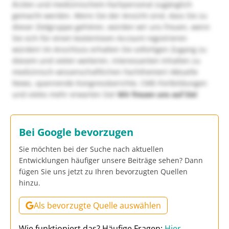
Ärzten und medizinischem Fachpersonal zugänglich
gemacht werden. Wenn Sie der Ansicht sind, dass Sie zu
dieser Zielgruppe gehören, würden wir uns freuen, wenn
Sie sich für einen kostenlosen Account registrieren
würden! Im Anschluss erhalten Sie sofortigen Zugang zu
diesem und vielen weiteren, interessanten Inhalten zu
medizinisch-wissenschaftlichen Fachthemen! Aktuelle
News, spannende Kongressberichte, CME-Fortbildungen
und vieles mehr erwarten Sie!
Wir freuen uns auf Sie!
Bei Google bevorzugen
Sie möchten bei der Suche nach aktuellen
Entwicklungen häufiger unsere Beiträge sehen? Dann
fügen Sie uns jetzt zu Ihren bevorzugten Quellen
hinzu.
Als bevorzugte Quelle auswählen
Wie funktioniert das? Häufige Fragen:
Hier