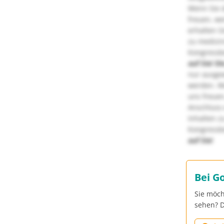
Wenn Sie d
freuen, we
erhalten S
zu medizi
Kongressbe
auf Sie!
Di
nur ausge
werden. We
uns freuen
Anschluss 
Inhalten z
Kongressbe
auf Sie!
Bei G
Sie möch
sehen? D