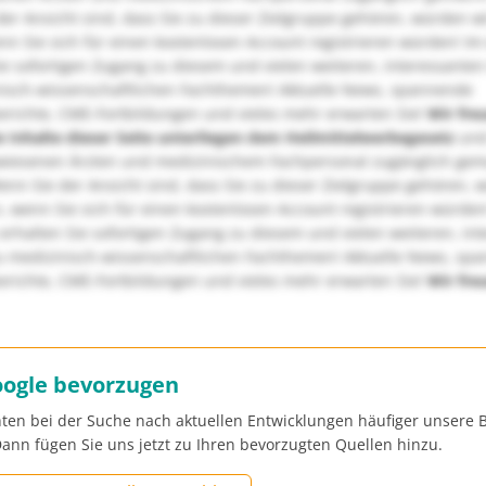
er Ansicht sind, dass Sie zu dieser Zielgruppe gehören, würden w
nn Sie sich für einen kostenlosen Account registrieren würden! Im
ie sofortigen Zugang zu diesem und vielen weiteren, interessanten
nisch-wissenschaftlichen Fachthemen! Aktuelle News, spannende
richte, CME-Fortbildungen und vieles mehr erwarten Sie!
Wir fre
e Inhalte dieser Seite unterliegen dem Heilmittelwerbegesetz
und
wiesenen Ärzten und medizinischem Fachpersonal zugänglich ge
nn Sie der Ansicht sind, dass Sie zu dieser Zielgruppe gehören, 
, wenn Sie sich für einen kostenlosen Account registrieren würden
erhalten Sie sofortigen Zugang zu diesem und vielen weiteren, in
u medizinisch-wissenschaftlichen Fachthemen! Aktuelle News, sp
richte, CME-Fortbildungen und vieles mehr erwarten Sie!
Wir fre
oogle bevorzugen
ten bei der Suche nach aktuellen Entwicklungen häufiger unsere B
ann fügen Sie uns jetzt zu Ihren bevorzugten Quellen hinzu.