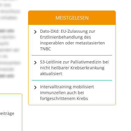
ir uns
 Anschluss
MEISTGELESEN
 Inhalten
uen uns
Dato-DXd: EU-Zulassung zur
 dürfen
Erstlinienbehandlung des
inoperablen oder metastasierten
macht
TNBC
würden wir
! Im
S3-Leitlinie zur Palliativmedizin bei
teressanten
nicht heilbarer Krebserkrankung
annende
aktualisiert
uen uns
Intervalltraining mobilisiert
Immunzellen auch bei
fortgeschrittenem Krebs
eiträge