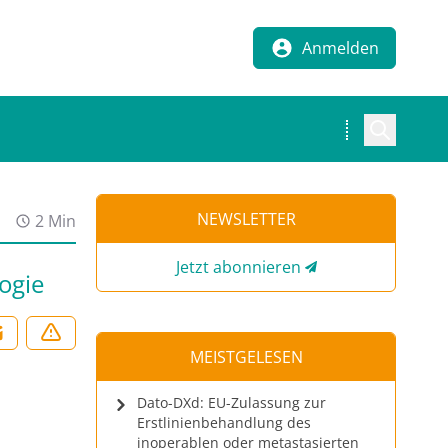
Anmelden
NEWSLETTER
2 Min
Jetzt abonnieren
ogie
MEISTGELESEN
Dato-DXd: EU-Zulassung zur
Erstlinienbehandlung des
inoperablen oder metastasierten