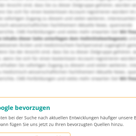
er Ansicht sind, dass Sie zu dieser Zielgruppe gehören, würden w
nn Sie sich für einen kostenlosen Account registrieren würden! Im
ie sofortigen Zugang zu diesem und vielen weiteren, interessanten
nisch-wissenschaftlichen Fachthemen! Aktuelle News, spannende
richte, CME-Fortbildungen und vieles mehr erwarten Sie!
Wir fre
e Inhalte dieser Seite unterliegen dem Heilmittelwerbegesetz
und
wiesenen Ärzten und medizinischem Fachpersonal zugänglich ge
nn Sie der Ansicht sind, dass Sie zu dieser Zielgruppe gehören, 
, wenn Sie sich für einen kostenlosen Account registrieren würden
erhalten Sie sofortigen Zugang zu diesem und vielen weiteren, in
u medizinisch-wissenschaftlichen Fachthemen! Aktuelle News, sp
richte, CME-Fortbildungen und vieles mehr erwarten Sie!
Wir fre
oogle bevorzugen
ten bei der Suche nach aktuellen Entwicklungen häufiger unsere B
ann fügen Sie uns jetzt zu Ihren bevorzugten Quellen hinzu.