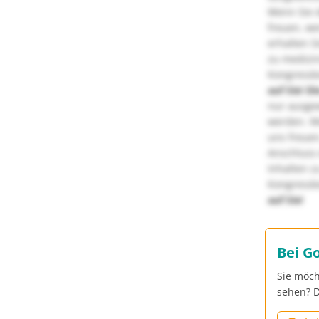
Wenn Sie d
freuen, we
erhalten S
zu medizi
Kongressbe
auf Sie!
Di
nur ausge
werden. We
uns freuen
Anschluss 
Inhalten z
Kongressbe
auf Sie!
Bei G
Sie möch
sehen? D