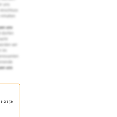
ir uns
 Anschluss
 Inhalten
uen uns
 dürfen
macht
würden wir
! Im
teressanten
annende
uen uns
eiträge