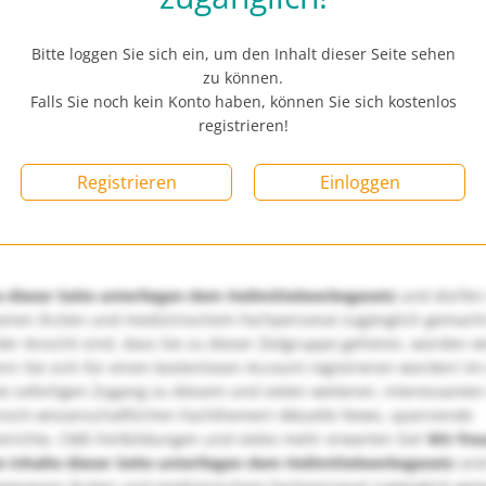
Bitte loggen Sie sich ein, um den Inhalt dieser Seite sehen
zu können.
Falls Sie noch kein Konto haben, können Sie sich kostenlos
registrieren!
Registrieren
Einloggen
e dieser Seite unterliegen dem Heilmittelwerbegesetz
und dürfen
enen Ärzten und medizinischem Fachpersonal zugänglich gemach
er Ansicht sind, dass Sie zu dieser Zielgruppe gehören, würden w
nn Sie sich für einen kostenlosen Account registrieren würden! Im
ie sofortigen Zugang zu diesem und vielen weiteren, interessanten
nisch-wissenschaftlichen Fachthemen! Aktuelle News, spannende
richte, CME-Fortbildungen und vieles mehr erwarten Sie!
Wir fre
e Inhalte dieser Seite unterliegen dem Heilmittelwerbegesetz
und