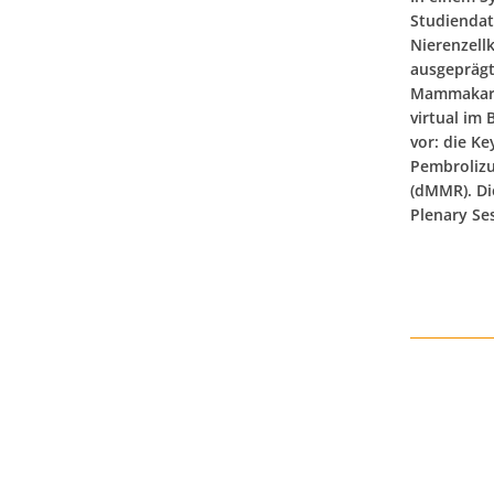
Studiendat
Nierenzell
ausgeprägte
Mammakarz
virtual im 
vor: die K
Pembrolizu
(dMMR). Di
Plenary Ses