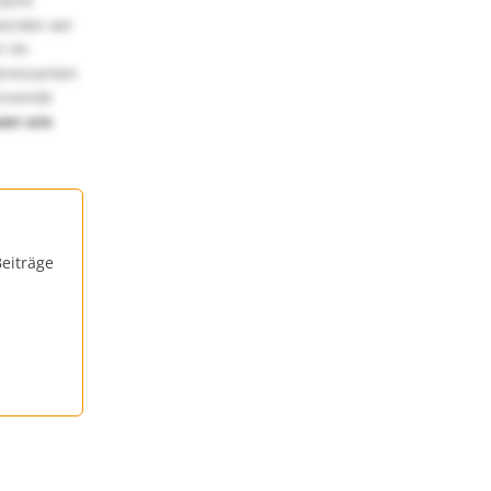
macht
würden wir
! Im
teressanten
annende
uen uns
eiträge