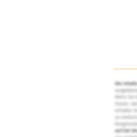
Die Inhalt
ausgewies
Wenn Sie d
freuen, we
erhalten S
zu medizi
Kongressbe
auf Sie!
Di