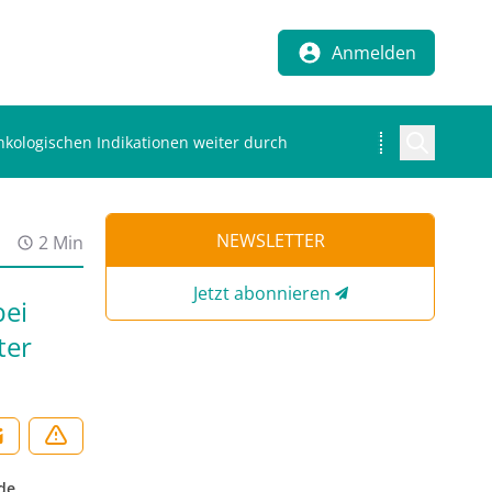
Anmelden
kologischen Indikationen weiter durch
NEWSLETTER
2 Min
Jetzt abonnieren
bei
ter
de