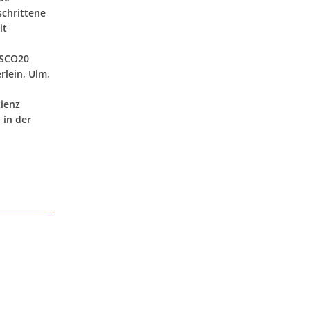
schrittene
it
ASCO20
rlein, Ulm,
ienz
 in der