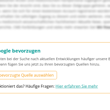
wiesenen Ärzten und medizinischem Fachpersonal zugänglich ge
nn Sie der Ansicht sind, dass Sie zu dieser Zielgruppe gehören, 
, wenn Sie sich für einen kostenlosen Account registrieren würden
erhalten Sie sofortigen Zugang zu diesem und vielen weiteren, in
u medizinisch-wissenschaftlichen Fachthemen! Aktuelle News, sp
richte, CME-Fortbildungen und vieles mehr erwarten Sie!
Wir fre
oogle bevorzugen
ten bei der Suche nach aktuellen Entwicklungen häufiger unsere B
ann fügen Sie uns jetzt zu Ihren bevorzugten Quellen hinzu.
 bevorzugte Quelle auswählen
ktioniert das? Häufige Fragen:
Hier erfahren Sie mehr