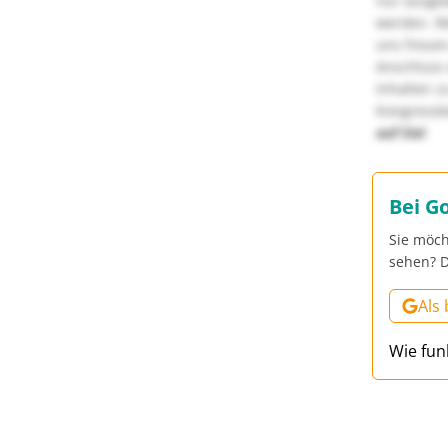
nur ausge
werden. We
uns freuen
Anschluss 
Inhalten z
Kongressbe
auf Sie!
Bei G
Sie möch
sehen? D
Als
Wie fun