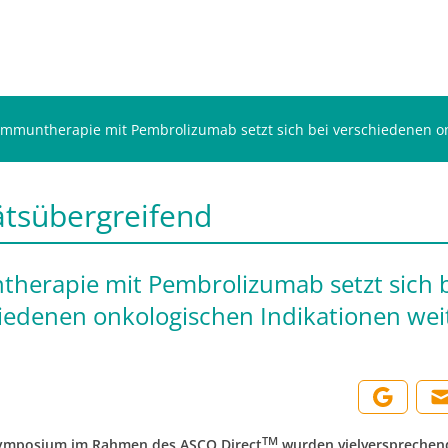
Immuntherapie mit Pembrolizumab setzt sich bei verschiedenen on
ätsübergreifend
herapie mit Pembrolizumab setzt sich 
iedenen onkologischen Indikationen wei
TM
Symposium im Rahmen des ASCO Direct
wurden vielversprechen