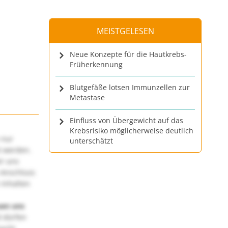
MEISTGELESEN
Neue Konzepte für die Hautkrebs-
Früherkennung
Blutgefäße lotsen Immunzellen zur
Metastase
Einfluss von Übergewicht auf das
Krebsrisiko möglicherweise deutlich
 nur
unterschätzt
t werden.
ir uns
 Anschluss
 Inhalten
uen uns
 dürfen