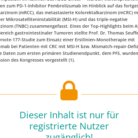
en zum PD-1-Inhibitor Pembrolizumab im Hinblick auf das fortge
karzinom (mRCC), das metastasierte Kolorektalkarzinom (mCRC) m
r Mikrosatelliteninstabilität (MSI-H) und das triple-negative
inom (TNBC) zusammengefasst. Eines der Top-Highlights beim 
Bereich gastrointestinaler Tumoren stellte Prof. Dr. Thomas Seuffe
eynote-177-Studie zum Einsatz einer Erstlinien-Monotherapie mit
mab bei Patienten mit CRC mit MSI-H bzw. Mismatch-repair-Defiz
e Daten zum ersten primären Studienendpunkt, dem PFS, wurden
sion des Kongresses vorgestellt (1).
Dieser Inhalt ist nur für
registrierte Nutzer
zugänglich!