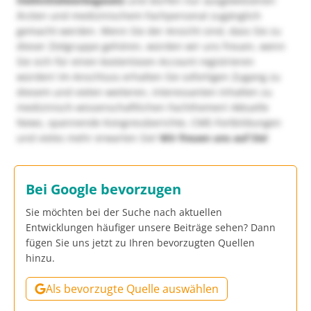
Heilmittelwerbegesetz
und dürfen nur ausgewiesenen
Ärzten und medizinischem Fachpersonal zugänglich
gemacht werden. Wenn Sie der Ansicht sind, dass Sie zu
dieser Zielgruppe gehören, würden wir uns freuen, wenn
Sie sich für einen kostenlosen Account registrieren
würden! Im Anschluss erhalten Sie sofortigen Zugang zu
diesem und vielen weiteren, interessanten Inhalten zu
medizinisch-wissenschaftlichen Fachthemen! Aktuelle
News, spannende Kongressberichte, CME-Fortbildungen
und vieles mehr erwarten Sie!
Wir freuen uns auf Sie!
Bei Google bevorzugen
Sie möchten bei der Suche nach aktuellen
Entwicklungen häufiger unsere Beiträge sehen? Dann
fügen Sie uns jetzt zu Ihren bevorzugten Quellen
hinzu.
Als bevorzugte Quelle auswählen