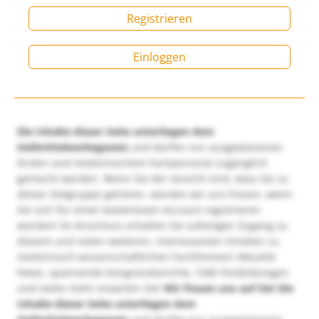
Registrieren
Einloggen
Die Inhalte dieser Seite unterliegen dem
Heilmittelwerbegesetz
und dürfen nur ausgewiesenen
Ärzten und medizinischem Fachpersonal zugänglich
gemacht werden. Wenn Sie der Ansicht sind, dass Sie zu
dieser Zielgruppe gehören, würden wir uns freuen, wenn
Sie sich für einen kostenlosen Account registrieren
würden! Im Anschluss erhalten Sie sofortigen Zugang zu
diesem und vielen weiteren, interessanten Inhalten zu
medizinisch-wissenschaftlichen Fachthemen! Aktuelle
News, spannende Kongressberichte, CME-Fortbildungen
und vieles mehr erwarten Sie!
Wir freuen uns auf Sie!
Die
Inhalte dieser Seite unterliegen dem