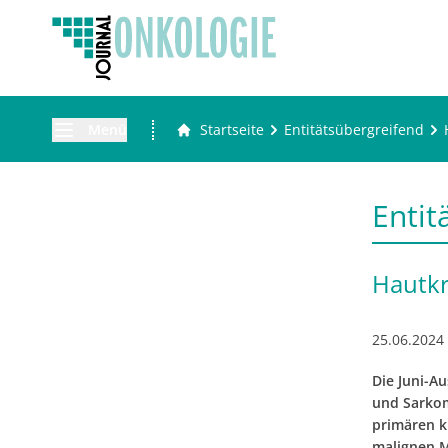
Menü
Startseite
Entitätsübergreifend
Entit
Hautk
25.06.2024
Die Juni-
und Sarkom
primären 
malignen M