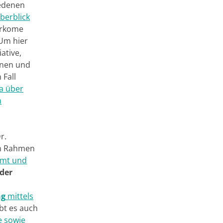
iedenen
berblick
Sarkome
 Um hier
ative,
nnen und
 Fall
a über
n
r.
em Rahmen
mmt und
 der
ng
mittels
bt es auch
e sowie