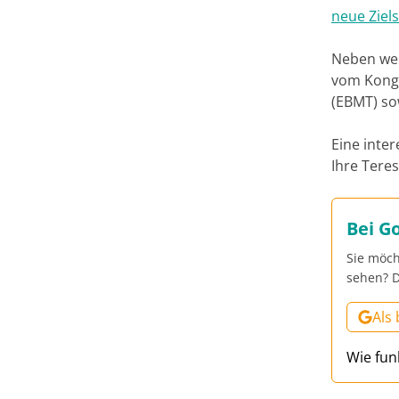
neue Ziel
Neben wei
vom Kongr
(EBMT) so
Eine inte
Ihre Tere
Bei G
Sie möch
sehen? D
Als
Wie fun