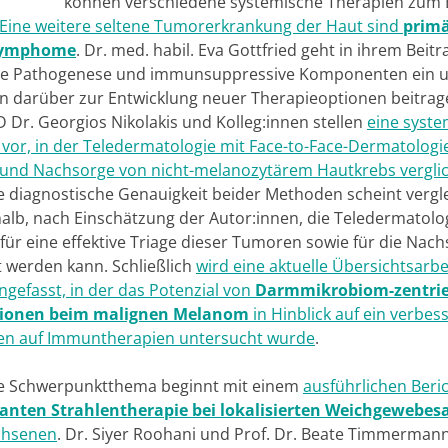
können verschiedene systemische Therapien zum 
Eine weitere seltene Tumorerkrankung der Haut sind
prim
Lymphome
. Dr. med. habil. Eva Gottfried geht in ihrem Beitr
re Pathogenese und immunsuppressive Komponenten ein u
n darüber zur Entwicklung neuer Therapieoptionen beitrag
D Dr. Georgios Nikolakis und Kolleg:innen stellen
eine syste
 vor, in der Teledermatologie mit Face-to-Face-Dermatologie
 und Nachsorge von nicht-melanozytärem Hautkrebs vergli
ie diagnostische Genauigkeit beider Methoden scheint vergl
halb, nach Einschätzung der Autor:innen, die Teledermatolo
für eine effektive Triage dieser Tumoren sowie für die Nac
t werden kann. Schließlich
wird eine aktuelle Übersichtsarbe
efasst, in der das Potenzial von
Darmmikrobiom-zentrie
tionen beim malignen Melanom
in Hinblick auf ein verbes
en auf Immuntherapien untersucht wurde
.
e Schwerpunktthema beginnt mit einem
ausführlichen Beri
anten Strahlentherapie
bei lokalisierten Weichgewebe
chsenen
. Dr. Siyer Roohani und Prof. Dr. Beate Timmermann