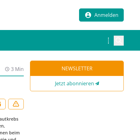
Anmelden
NEWSLETTER
3 Min
Jetzt abonnieren
autkrebs
en,
onen beim
ogie und