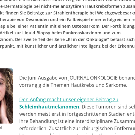
ce-Dermatologie bei nicht-melanozytären Hautkrebsformen zusa
t finden Sie Beiträge zur Strahlentherapie bei Weichgewebesark
Therapie von Desmoiden und ein Fallbeispiel einer erfolgreichen r
pie bei einer Patientin mit einem Osteosarkom. Der Fortbildungs
 Artikel zur Liquid Biopsy beim Pankreaskarzinom und zum
inom. Der zweite Teil der Serie „KI in der Onkologie“ befasst sic
punkt, mit künstlicher und ärztlicher Intelligenz bei der Erkenn
Die Juni-Ausgabe von JOURNAL ONKOLOGIE behand
vorrangig die Themen Hautkrebs und Sarkome.
Den Anfang macht unser eigener Beitrag zu
Schleimhautmelanomen
. Diese Tumoren sind se
werden meist erst in fortgeschrittenen Stadien ent
ihre Behandlung ist eine interdisziplinäre Zusamm
al
erforderlich. Zusätzlich zur chirurgischen Entfern