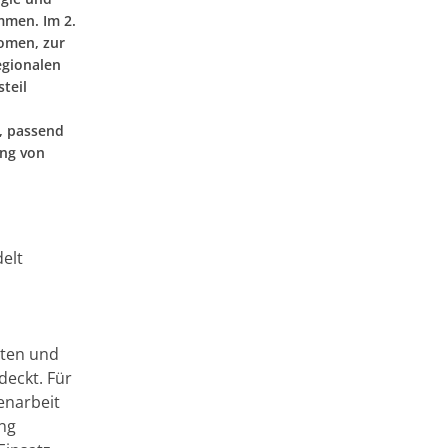
mmen. Im 2.
omen, zur
egionalen
teil
h, passend
ung von
elt
lten und
deckt. Für
enarbeit
ung