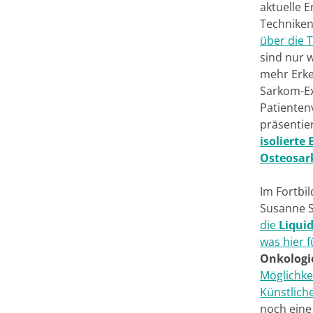
aktuelle 
Techniken
über die 
sind nur 
mehr Erken
Sarkom-Ex
Patienten
präsentie
isolierte
Osteosar
Im Fortbil
Susanne S
die
Liqui
was hier f
Onkologi
Möglichke
Künstliche
noch ein