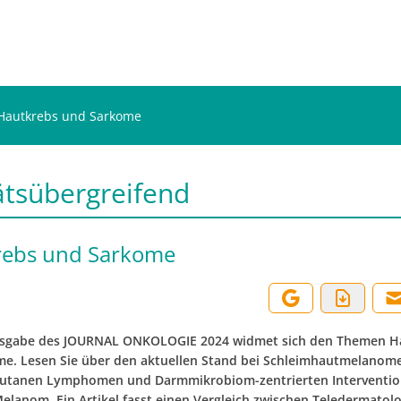
Hautkrebs und Sarkome
ätsübergreifend
rebs und Sarkome
Ausgabe des JOURNAL ONKOLOGIE 2024 widmet sich den Themen H
e. Lesen Sie über den aktuellen Stand bei Schleimhautmelanom
kutanen Lymphomen und Darmmikrobiom-zentrierten Interventi
elanom. Ein Artikel fasst einen Vergleich zwischen Teledermatol