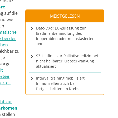
Einsatz
äre
ag auf die
MEISTGELESEN
nd wie
en
Dato-DXd: EU-Zulassung zur
matische
Erstlinienbehandlung des
 bei der
inoperablen oder metastasierten
TNBC
chen
eichbar zu
S3-Leitlinie zur Palliativmedizin bei
gie
nicht heilbarer Krebserkrankung
hsorge
aktualisiert
it
rten
Intervalltraining mobilisiert
sertes
Immunzellen auch bei
fortgeschrittenem Krebs
cht zur
sarkomen
 stellen