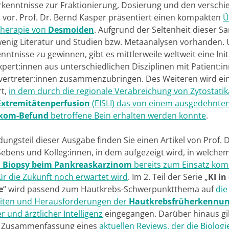
Erkenntnisse zur Fraktionierung, Dosierung und den versch
 vor. Prof. Dr. Bernd Kasper präsentiert einen kompakten
Ü
Therapie von
Desmoiden
. Aufgrund der Seltenheit dieser 
wenig Literatur und Studien bzw. Metaanalysen vorhanden.
ntnisse zu gewinnen, gibt es mittlerweile weltweit eine Initi
pert:innen aus unterschiedlichen Disziplinen mit Patient:i
vertreter:innen zusammenzubringen. Des Weiteren wird ein
rt,
in dem durch die regionale Verabreichung von Zytostatik
 Extremitätenperfusion
(EISLI) das von einem ausgedehnte
kom-Befund
betroffene Bein erhalten werden konnte
.
dungsteil dieser Ausgabe finden Sie einen Artikel von Prof. D
ebens und Kolleg:innen, in dem aufgezeigt wird, in welch
d Biopsy beim Pankreaskarzinom
bereits zum Einsatz ko
ür die Zukunft noch erwartet wird
. Im 2. Teil der Serie „
KI in
e
“ wird passend zum Hautkrebs-Schwerpunktthema auf
die
iten und Herausforderungen der
Hautkrebsfrüherkennu
r und ärztlicher Intelligenz
eingegangen. Darüber hinaus gi
e Zusammenfassung eines
aktuellen Reviews, der die Biologi