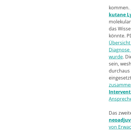
kommen.
kutane 
molekula
das Wisse
könnte. P
Übersicht
Dia­gnose
wurde
. D
sein, wes
durchaus 
eingesetz
zusammeng
Interven
Ansprech
Das zweit
neoadjuv
von Erwa