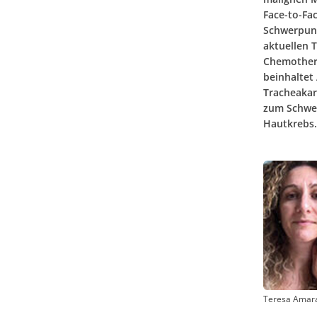
Face-to-Fa
Schwerpunk
aktuellen 
Chemothera
beinhaltet
Tracheakarz
zum Schwer
Hautkrebs.
Teresa Amar