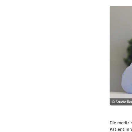
©
Studio Ro
Die medizi
Patient:in