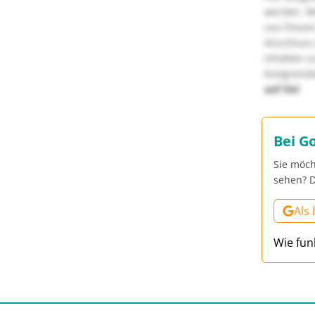
werden. We
uns freuen
Anschluss 
Inhalten z
Kongressbe
auf Sie!
Bei G
Sie möch
sehen? D
Als
Wie fun