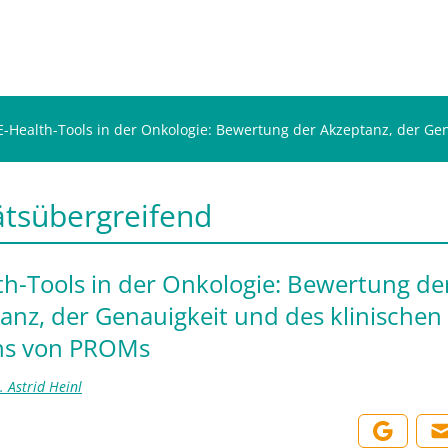
E-Health-Tools in der Onkologie: Bewertung der Akzeptanz, der G
ätsübergreifend
th-Tools in der Onkologie: Bewertung de
anz, der Genauigkeit und des klinischen
ns von PROMs
. Astrid Heinl