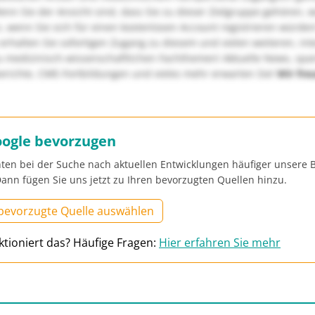
nn Sie der Ansicht sind, dass Sie zu dieser Zielgruppe gehören, 
, wenn Sie sich für einen kostenlosen Account registrieren würden
erhalten Sie sofortigen Zugang zu diesem und vielen weiteren, in
u medizinisch-wissenschaftlichen Fachthemen! Aktuelle News, sp
richte, CME-Fortbildungen und vieles mehr erwarten Sie!
Wir fre
oogle bevorzugen
ten bei der Suche nach aktuellen Entwicklungen häufiger unsere B
ann fügen Sie uns jetzt zu Ihren bevorzugten Quellen hinzu.
 bevorzugte Quelle auswählen
ktioniert das? Häufige Fragen:
Hier erfahren Sie mehr