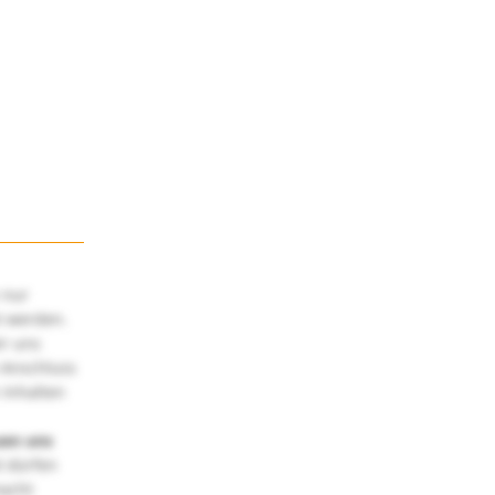
 nur
t werden.
ir uns
 Anschluss
 Inhalten
uen uns
 dürfen
macht