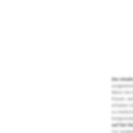
Die Inhalt
ausgewies
Wenn Sie d
freuen, we
erhalten S
zu medizi
Kongressbe
auf Sie!
Di
nur ausge