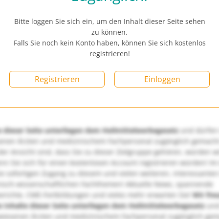
Bitte loggen Sie sich ein, um den Inhalt dieser Seite sehen
zu können.
Falls Sie noch kein Konto haben, können Sie sich kostenlos
registrieren!
Registrieren
Einloggen
e dieser Seite unterliegen dem Heilmittelwerbegesetz
und dürfen
enen Ärzten und medizinischem Fachpersonal zugänglich gemach
er Ansicht sind, dass Sie zu dieser Zielgruppe gehören, würden w
nn Sie sich für einen kostenlosen Account registrieren würden! Im
ie sofortigen Zugang zu diesem und vielen weiteren, interessanten
nisch-wissenschaftlichen Fachthemen! Aktuelle News, spannende
richte, CME-Fortbildungen und vieles mehr erwarten Sie!
Wir fre
e Inhalte dieser Seite unterliegen dem Heilmittelwerbegesetz
und
wiesenen Ärzten und medizinischem Fachpersonal zugänglich ge