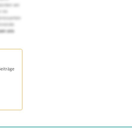
würden wir
! Im
teressanten
annende
uen uns
eiträge