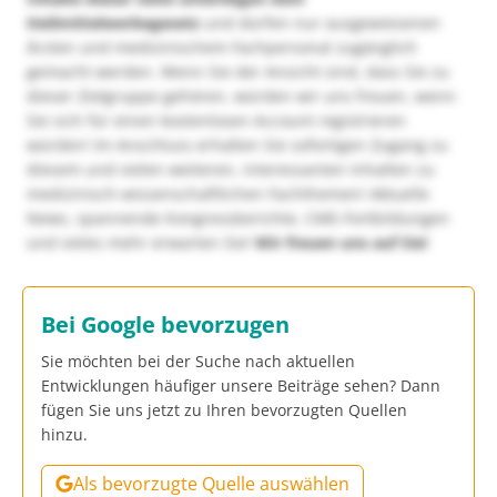
Heilmittelwerbegesetz
und dürfen nur ausgewiesenen
Ärzten und medizinischem Fachpersonal zugänglich
gemacht werden. Wenn Sie der Ansicht sind, dass Sie zu
dieser Zielgruppe gehören, würden wir uns freuen, wenn
Sie sich für einen kostenlosen Account registrieren
würden! Im Anschluss erhalten Sie sofortigen Zugang zu
diesem und vielen weiteren, interessanten Inhalten zu
medizinisch-wissenschaftlichen Fachthemen! Aktuelle
News, spannende Kongressberichte, CME-Fortbildungen
und vieles mehr erwarten Sie!
Wir freuen uns auf Sie!
Bei Google bevorzugen
Sie möchten bei der Suche nach aktuellen
Entwicklungen häufiger unsere Beiträge sehen? Dann
fügen Sie uns jetzt zu Ihren bevorzugten Quellen
hinzu.
Als bevorzugte Quelle auswählen