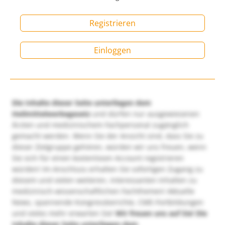
Registrieren
Einloggen
Die Inhalte dieser Seite unterliegen dem
Heilmittelwerbegesetz
und dürfen nur ausgewiesenen
Ärzten und medizinischem Fachpersonal zugänglich
gemacht werden. Wenn Sie der Ansicht sind, dass Sie zu
dieser Zielgruppe gehören, würden wir uns freuen, wenn
Sie sich für einen kostenlosen Account registrieren
würden! Im Anschluss erhalten Sie sofortigen Zugang zu
diesem und vielen weiteren, interessanten Inhalten zu
medizinisch-wissenschaftlichen Fachthemen! Aktuelle
News, spannende Kongressberichte, CME-Fortbildungen
und vieles mehr erwarten Sie!
Wir freuen uns auf Sie!
Die
Inhalte dieser Seite unterliegen dem