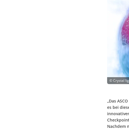
©
Crystal li
„Das ASCO 
es bei die
innovative
Checkpoint
Nachdem mi