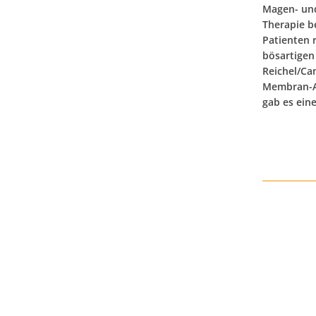
Magen- und
Therapie b
Patienten r
bösartigen
Reichel/Ca
Membran-An
gab es ein