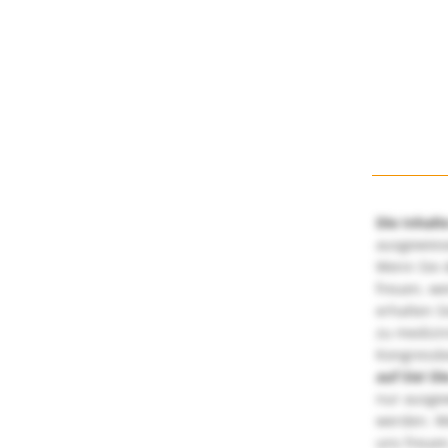
Die Inhalt
ausgewies
Wenn Sie d
freuen, we
erhalten S
zu medizi
Kongressbe
auf Sie!
Di
nur ausge
werden. We
uns freuen