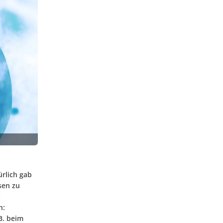
ürlich gab
sen zu
t
n:
B. beim