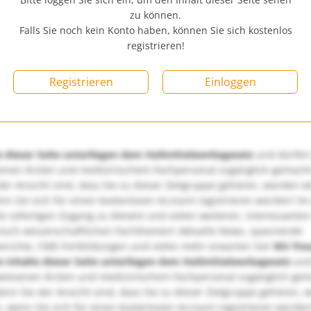
zu können.
Falls Sie noch kein Konto haben, können Sie sich kostenlos
registrieren!
Registrieren
Einloggen
e dieser Seite unterliegen dem Heilmittelwerbegesetz
und dürfen
enen Ärzten und medizinischem Fachpersonal zugänglich gemach
er Ansicht sind, dass Sie zu dieser Zielgruppe gehören, würden w
nn Sie sich für einen kostenlosen Account registrieren würden! Im
ie sofortigen Zugang zu diesem und vielen weiteren, interessanten
nisch-wissenschaftlichen Fachthemen! Aktuelle News, spannende
richte, CME-Fortbildungen und vieles mehr erwarten Sie!
Wir fre
e Inhalte dieser Seite unterliegen dem Heilmittelwerbegesetz
und
wiesenen Ärzten und medizinischem Fachpersonal zugänglich ge
nn Sie der Ansicht sind, dass Sie zu dieser Zielgruppe gehören, 
, wenn Sie sich für einen kostenlosen Account registrieren würden