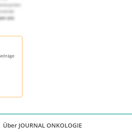
teressanten
annende
uen uns
eiträge
Über JOURNAL ONKOLOGIE