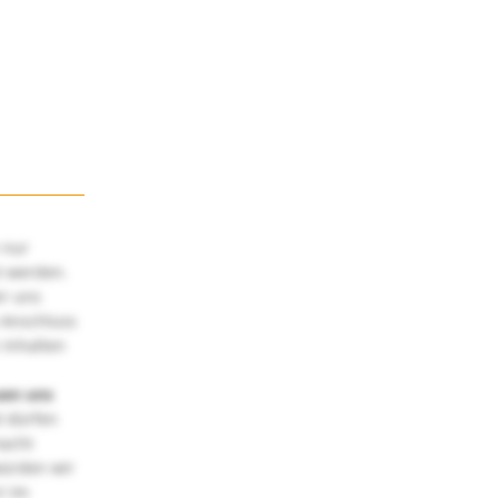
 nur
t werden.
ir uns
 Anschluss
 Inhalten
uen uns
 dürfen
macht
würden wir
! Im