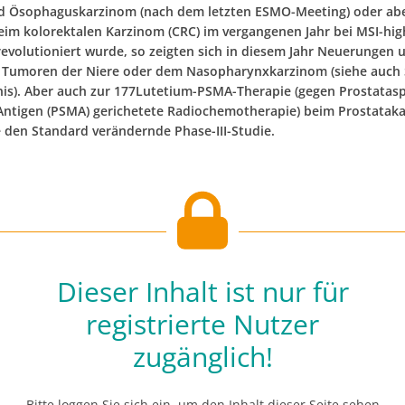
 Ösophaguskarzinom (nach dem letzten ESMO-Meeting) oder abe
eim kolorektalen Karzinom (CRC) im vergangenen Jahr bei MSI-hig
evolutioniert wurde, so zeigten sich in diesem Jahr Neuerungen u
 Tumoren der Niere oder dem Nasopharynxkarzinom (siehe auch
nis). Aber auch zur 177Lutetium-PSMA-Therapie (gegen Prostatasp
tigen (PSMA) gerichetete Radiochemotherapie) beim Prostatak
e den Standard verändernde Phase-III-Studie.
Dieser Inhalt ist nur für
registrierte Nutzer
zugänglich!
Bitte loggen Sie sich ein, um den Inhalt dieser Seite sehen