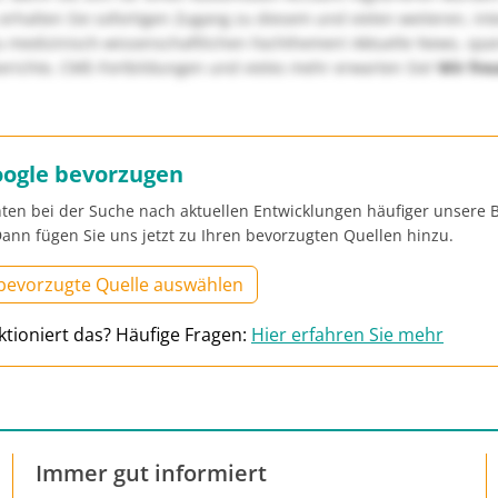
erhalten Sie sofortigen Zugang zu diesem und vielen weiteren, in
u medizinisch-wissenschaftlichen Fachthemen! Aktuelle News, sp
richte, CME-Fortbildungen und vieles mehr erwarten Sie!
Wir fre
oogle bevorzugen
ten bei der Suche nach aktuellen Entwicklungen häufiger unsere B
ann fügen Sie uns jetzt zu Ihren bevorzugten Quellen hinzu.
 bevorzugte Quelle auswählen
ktioniert das? Häufige Fragen:
Hier erfahren Sie mehr
Immer gut informiert