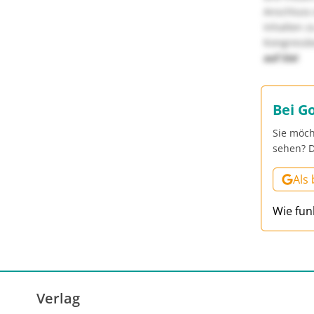
Anschluss 
Inhalten z
Kongressbe
auf Sie!
Bei G
Sie möch
sehen? D
Als
Wie fun
Verlag