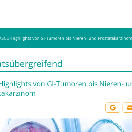
ASCO-Highlights von GI-Tumoren bis Nieren- und Prostatakarzino
ätsübergreifend
ighlights von GI-Tumoren bis Nieren- u
takarzinom