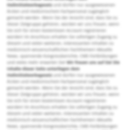
Heilmittelwerbegesetz
und dürfen nur ausgewiesenen
Ärzten und medizinischem Fachpersonal zugänglich
gemacht werden. Wenn Sie der Ansicht sind, dass Sie zu
dieser Zielgruppe gehören, würden wir uns freuen, wenn
Sie sich für einen kostenlosen Account registrieren
würden! Im Anschluss erhalten Sie sofortigen Zugang zu
diesem und vielen weiteren, interessanten Inhalten zu
medizinisch-wissenschaftlichen Fachthemen! Aktuelle
News, spannende Kongressberichte, CME-Fortbildungen
und vieles mehr erwarten Sie!
Wir freuen uns auf Sie!
Die
Inhalte dieser Seite unterliegen dem
Heilmittelwerbegesetz
und dürfen nur ausgewiesenen
Ärzten und medizinischem Fachpersonal zugänglich
gemacht werden. Wenn Sie der Ansicht sind, dass Sie zu
dieser Zielgruppe gehören, würden wir uns freuen, wenn
Sie sich für einen kostenlosen Account registrieren
würden! Im Anschluss erhalten Sie sofortigen Zugang zu
diesem und vielen weiteren, interessanten Inhalten zu
medizinisch-wissenschaftlichen Fachthemen! Aktuelle
News, spannende Kongressberichte, CME-Fortbildungen