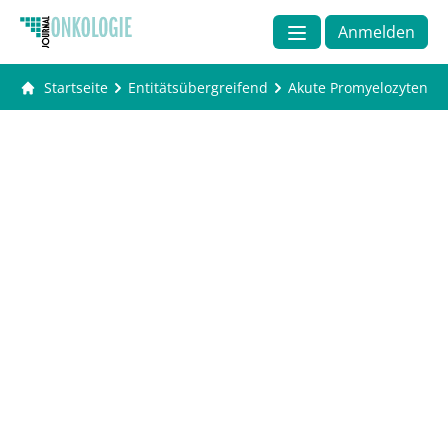
Anmelden
Startseite
Entitätsübergreifend
Akute Promyelozyten-Le