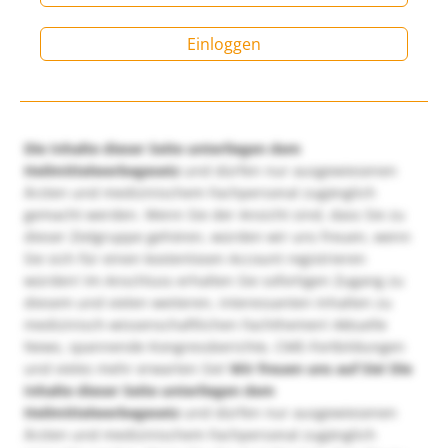
Einloggen
Die Inhalte dieser Seite unterliegen dem
Heilmittelwerbegesetz
und dürfen nur ausgewiesenen
Ärzten und medizinischem Fachpersonal zugänglich
gemacht werden. Wenn Sie der Ansicht sind, dass Sie zu
dieser Zielgruppe gehören, würden wir uns freuen, wenn
Sie sich für einen kostenlosen Account registrieren
würden! Im Anschluss erhalten Sie sofortigen Zugang zu
diesem und vielen weiteren, interessanten Inhalten zu
medizinisch-wissenschaftlichen Fachthemen! Aktuelle
News, spannende Kongressberichte, CME-Fortbildungen
und vieles mehr erwarten Sie!
Wir freuen uns auf Sie!
Die
Inhalte dieser Seite unterliegen dem
Heilmittelwerbegesetz
und dürfen nur ausgewiesenen
Ärzten und medizinischem Fachpersonal zugänglich