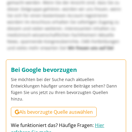
gemacht werden. Wenn Sie der Ansicht sind, dass Sie zu
dieser Zielgruppe gehören, würden wir uns freuen, wenn
Sie sich für einen kostenlosen Account registrieren
würden! Im Anschluss erhalten Sie sofortigen Zugang zu
diesem und vielen weiteren, interessanten Inhalten zu
medizinisch-wissenschaftlichen Fachthemen! Aktuelle
News, spannende Kongressberichte, CME-Fortbildungen
und vieles mehr erwarten Sie!
Wir freuen uns auf Sie!
Bei Google bevorzugen
Sie möchten bei der Suche nach aktuellen
Entwicklungen häufiger unsere Beiträge sehen? Dann
fügen Sie uns jetzt zu Ihren bevorzugten Quellen
hinzu.
Als bevorzugte Quelle auswählen
Wie funktioniert das? Häufige Fragen:
Hier