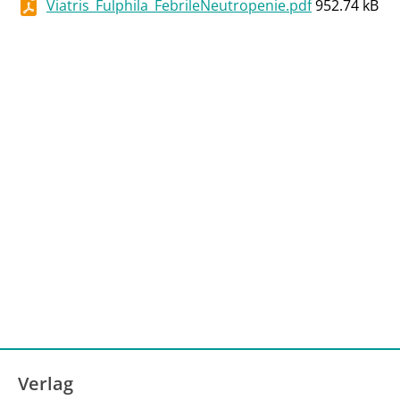
Viatris_Fulphila_FebrileNeutropenie.pdf
952.74 kB
Verlag