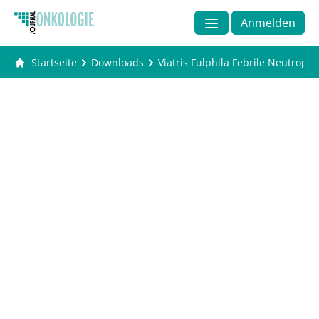
Anmelden
Startseite
Downloads
Viatris Fulphila Febrile Neutrope