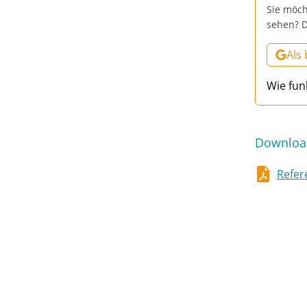
Sie möch
sehen? D
Als
Wie fun
Downloa
Refer